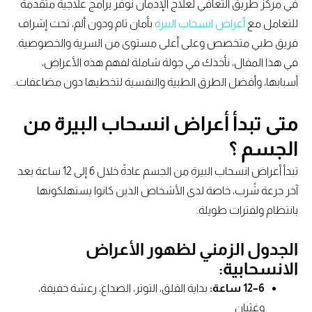
في مركز طريق التعافي لعلاج الإدمان نوفر برامج علاجية متقدمة
للتعامل مع
أعراض انسحاب البيرة
بأمان تام ودون ألم، تحت إشراف
فريق طبي متخصص وعلى أعلى مستوى من السرية والخصوصية.
في هذا المقال، نأخذك في جولة شاملة لفهم هذه الأعراض،
أسبابها، وأفضل الطرق الطبية والنفسية لتخطيها دون مضاعفات.
متى تبدأ أعراض انسحاب البيرة من
الجسم ؟
تبدأ أعراض انسحاب البيرة من الجسم عادةً خلال 6 إلى 12 ساعة بعد
آخر جرعة شُرب، خاصة لدى الأشخاص الذين كانوا يستهلكونها
بانتظام ولفترات طويلة.
الجدول الزمني لظهور الأعراض
الانسحابية:
6–12 ساعة:
بداية القلق، التوتر، الصداع، رعشة خفيفة،
وغثيان