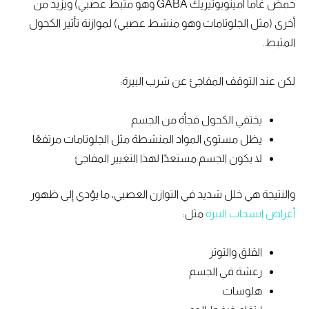
حمض غاما أمينوبوتيريك GABA وهو مثبط عصبي) ويزيد من
أخرى (مثل الجلوتامات وهو منشط عصبي) لموازنة تأثير الكحول
المثبط.
لكن عند التوقف المفاجئ عن شرب البيرة:
يختفي الكحول فجأة من الجسم
يظل مستوى المواد المنشطة مثل الجلوتامات مرتفعًا
لا يكون الجسم مستعدًا لهذا التغيير المفاجئ
والنتيجة هي خلل شديد في التوازن العصبي، ما يؤدي إلى ظهور
أعراض انسحاب البيرة
مثل:
القلق والتوتر
رعشة في الجسم
هلوسات