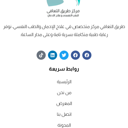
طريق
التعافي
مركز متخصص في علاج الإدمان والطب النفسي، نوفر
رعاية طبية متكاملة بسرية تامة وعلى مدار الساعة.
T
L
T
F
F
i
i
w
a
a
k
n
i
c
c
t
k
t
e
e
روابط سريعة
o
e
t
b
b
k
d
e
o
o
o
o
r
الرئيسية
i
n
k
k
من نحن
المعرض
اتصل بنا
المدونة