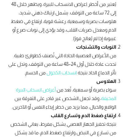
يُعتبر من أخطر اعراض الانسحاب للبيرة، ويظهر خلال 48
إلى 72 ساعة من التوقف. يشمل ارتباك ذهني شديد،
هلوسات بصرية وسمعية، رعشة قوية، ارتفاع في ضغط
الدم ومعدل ضربات القلب، وقد يؤدي إلى نوبات صرع أو
غيبوبة إذا لم يُعالج فورًا.
النوبات والتشنجات
من الأعراض العصبية الحادة التي تُصنف كطوارئ طبية.
تحدث عادة خلال أول 24–48 ساعة من التوقف، وتدل على
تأثر الدماغ الحاد نتيجة
انسحاب الكحول
من الجسم.
الهلاوس
سواء بصرية أو سمعية، تُعد من
أعراض انسحاب البيرة
المخيفة
، وقد تجعل الشخص غير قادر على التفرقة بين
الواقع والخيال، مما يزيد من خطر إيذاء النفس أو الآخرين.
ارتفاع ضغط الدم وتسارع القلب
نتيجة تحفيز الجهاز العصبي بشكل مفرط، يعاني الشخص
من تسارع في النبض وارتفاع ضغط الدم، ما قد يشكل