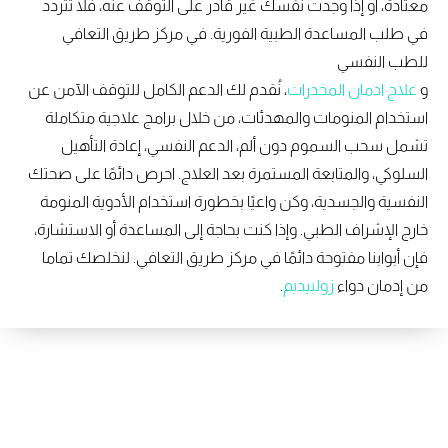
معتادة، أو إذا وجدت نفسك غير قادر على التوقف عنه، فلا تتردد
في طلب المساعدة الطبية الفورية. في مركز طريق التعافي
للطب النفسي
و
علاج ادمان المخدرات
، نُقدم لك الدعم الكامل للتوقف الآمن عن
استخدام المنومات والمهدئات، من خلال برامج علاجية متكاملة
تشمل سحب السموم دون ألم، الدعم النفسي، إعادة التأهيل
السلوكي، والمتابعة المستمرة بعد العلاج. احرص دائمًا على صحتك
النفسية والجسدية، وكن واعيًا بخطورة استخدام الأدوية المنومة
خارج الإشراف الطبي. وإذا كنت بحاجة إلى المساعدة أو الاستشارة،
فإن أبوابنا مفتوحة دائمًا في مركز طريق التعافي. لنخلصك تماما
من إدمان دواء
زولبيديم
.