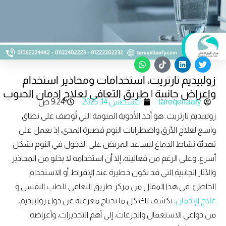
W
T
L
T
h
i
i
w
زولبيديم تارتريت، استخدامات ومحاذير استخدام
a
k
n
i
t
t
k
t
واعراض جانبية | طريق التعافي لعلاج ادمان الحبوب
s
o
e
t
tareqeltaafy
أغسطس 14, 2025
9:24 ص
a
k
d
e
p
i
r
زولبيديم تارتريت.
هو أحد الأدوية المنومة التي تُوصف على نطاق
p
n
واسع لعلاج الأرق واضطرابات النوم قصيرة المدى، إذ يعمل على
تهدئة نشاط الدماغ ليساعد المريض على الدخول في النوم بشكل
أسرع. وعلى الرغم من فعاليته، إلا أن استخدامه لا يخلو من المحاذير
والآثار الجانبية التي قد تكون خطيرة عند الإفراط أو الاستخدام
الخاطئ. في هذا المقال من مركز طريق التعافي للطب النفسي و
علاج الإدمان
، نكشف لك كل ما تحتاج معرفته عن دواء زولبيديم،
من دواعي الاستعمال والجرعات، إلى أهم التحذيرات، وأعراضه