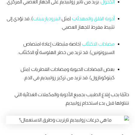
الكحول
: يزيد من تأثير زولبيديم على الجهاز العصبي المركزي.
أدوية القلق والمهدئات
(مثل
البنزوديازيبينات
): قد تؤدي إلى
تثبيط مفرط للجهاز العصبي.
مضادات الاكتئاب
(خاصة مثبطات إعادة امتصاص
السيروتونين): قد تزيد من خطر الهلوسة أو الاكتئاب.
بعض المضادات الحيوية ومضادات الفطريات (مثل
كيتوكونازول): قد تزيد من تركيز زولبيديم في الدم.
دائمًا يجب إبلاغ الطبيب بجميع الأدوية والمكملات الغذائية التي
تتناولها قبل بدء استخدام زولبيديم.