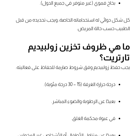
بخاخ فموي (غير متوفر في جميع الدول).
كل شكل دوائي له استخداماته الخاصة، ويجب تحديده من قبل
الطبيب حسب حالة المريض.
ما هي ظروف تخزين زولبيديم
تارتريت؟
يجب حفظ زولبيديم وفق شروط صارمة للحفاظ على فعاليته:
درجة حرارة الغرفة (15 – 30 درجة مئوية).
بعيدًا عن الرطوبة والضوء المباشر.
في عبوة محكمة الغلق.
بعيدًا عن متناول الأطفال أو الأشخاص غير المخولين.