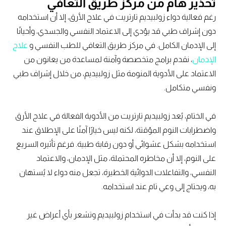
تحذير هام من مركز طريق التعافي
رغم فعالية دواء زولبيديم تارتريت في علاج الأرق، إلا أن استخدامه
دون إشراف طبي قد يؤدي إلى الاعتماد النفسي والجسدي، وأحيانًا
إلى الإدمان الكامل. في مركز طريق التعافي للطب النفسي و
علاج
الإدمان
، نقدم برامج متخصصة وآمنة لمساعدة من يعانون من
الاعتماد على الأدوية المنومة مثل زولبيديم، من خلال إشراف طبي
ونفسي متكامل.
في الختام، يُعد زولبيديم تارتريت من الأدوية الفعالة في علاج الأرق
واضطرابات النوم المؤقتة، لكنه ليس خيارًا آمنًا على الإطلاق عند
استخدامه بشكل عشوائي أو دون رقابة طبية. فرغم تأثيره السريع
على النوم، إلا أن مخاطره المحتملة، مثل الإدمان، والاعتماد
النفسي، والتفاعلات الدوائية الخطيرة، تجعل منه دواء لا يُستهان
به، ويحتاج إلى وعي تام عند استخدامه.
إذا كنت قد بدأت في استخدام زولبيديم وتشعر بأي أعراض غير