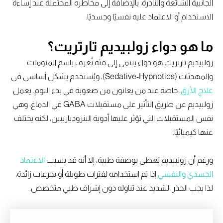
الجانبية الشائعة والنادرة، بالإضافة إلى مخاطره المحتملة عند إساءة
الاستخدام أو الاعتماد عليه نفسيًا وجسديًا.
ما هو دواء زولبيديم تارتريت؟
زولبيديم تارتريت هو دواء ينتمي إلى فئة تُعرف باسم المنومات
والمهدئات (Sedative-Hypnotics)، ويُستخدم بشكل أساسي في
علاج الأرق
، خاصة عند من يعانون من صعوبة في بدء النوم. يعمل
زولبيديم عن طريق التأثير على مستقبلات GABA في الدماغ، وهي
نفس المستقبلات التي تؤثر عليها أدوية البنزوديازيبين، لكنه يختلف
عنها كيميائيًا.
ورغم أن زولبيديم يُعطى بوصفة طبية، إلا أنه قد يسبب
الاعتماد
الجسدي والنفسي
إذا تم استخدامه لفترات طويلة أو بجرعات زائدة،
لذا يجب الحذر الشديد عند تناوله دون إشراف طبي متخصص.