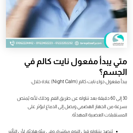
متي يبدأ مفعول نايت كالم في
الجسم؟
يبدأ مفعول دواء نايت كالم (Night Calm) عادة خلال:
30 إلى 60 دقيقة بعد تناوله عن طريق الفم. وذلك لأنه يُمتص
بسرعة من الجهاز الهضمي ويصل إلى الدماغ ليؤثر على
المستقبلات العصبية المهدئة.
يُنصح بتناوله قبل النوم مباشرة، وفي بيئة هادئة، لأن التأثير