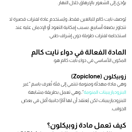
يؤدي إلى الشعور بالإرهاق خلال النهار.
يُوصف نايت كالم للبالغين فقط، ويُستخدم عادة لفترات قصيرة لا
تتجاوز بضعة أسابيع، بسبب إمكانية التعود أو الإدمان عليه عند
استخدامه لفترات طويلة دون إشراف طبي.
المادة الفعالة في دواء نايت كالم
المكون الأساسي في دواء نايت كالم هو:
زوبيكلون (Zopiclone)
وهي مادة مهدئة ومنومة تنتمي إلى فئة تُعرف باسم “غير
البنزوديازيبينات المنومة
“، وهي تعمل بطريقة مشابهة
للبنزوديازيبينات لكن يُعتقد أن لها آثارًا جانبية أقل في بعض
الجوانب.
كيف تعمل مادة زوبيكلون؟