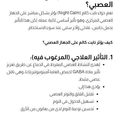
العصبي؟
نعم، دواء نايت كالم (Night Calm) يؤثر بشكل مباشر على الجهاز
العصبي المركزي، وهو تأثير أساسي لآلية عمله، لكن هذا التأثير
يحمل جانبين: علاجي وآخر سلبي عند سوء الاستخدام.
كيف يؤثر نايت كالم على الجهاز العصبي؟
1. التأثير العلاجي (المرغوب فيه):
يُهدئ النشاط العصبي المفرط في الدماغ عن طريق تعزيز
تأثير مادة GABA (حمض الغاما-أمينوبيوتيريك)، وهي ناقل
عصبي مثبط.
يؤدي هذا إلى:
تقليل القلق والتوتر العصبي
تسهيل الدخول في النوم
تحسين نوعية النوم لدى من يعانون من الأرق