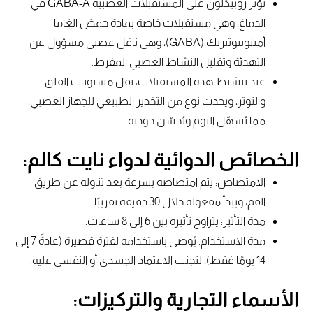
تؤثر زوبيكلون على المستقبلات العصبية GABA-A في
الدماغ، وهي مستقبلات خاصة بمادة حمض الغاما-
أمينوبيوتيريك (GABA)، وهي ناقل عصبي مسؤول عن
التهدئة وتقليل النشاط العصبي المفرط.
عند تنشيط هذه المستقبلات، تقل مستويات القلق
والتوتر، ويحدث نوع من التخدير الطبيعي للجهاز العصبي،
مما يُسهّل النوم ويُحسّن جودته.
الخصائص الدوائية لدواء نايت كالم:
الامتصاص: يتم امتصاصه بسرعة بعد تناوله عن طريق
الفم، ويبدأ مفعوله خلال 30 دقيقة تقريبًا.
مدة التأثير: يتراوح تأثيره بين 6 إلى 8 ساعات.
مدة الاستخدام: يُوصى باستخدامه لفترة قصيرة (عادةً 7 إلى
14 يومًا فقط)، لتجنب الاعتماد الجسدي أو النفسي عليه.
الأسماء التجارية والتركيزات: