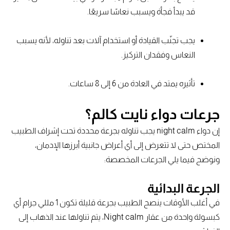
قد يبدأ فجأة ويسبب نعاسًا سريعًا.
يجب تجنّب القيادة أو استخدام آلات بعد تناوله، لأنه يسبب
النعاس وفقدان التركيز.
تأثيره يمتد في العادة من 6 إلى 8 ساعات.
جرعات دواء نايت كالم؟
إن دواء night calm يجب تناوله بجرعة محددة تحت إشراف الطبيب
المختص حتى لا تتعرض إلى أي أعراض جانبية أبرزها الإدمان،
ونوضح فيما يلي الجرعات المخصصة:
الجرعة البدائية
في أغلب الأوقات ينصح الطبيب بجرعة قليلة تكون 1 مللي جرام أي
كبسولة واحدة من عقار Night calm، يتم تناولها عند الذهاب إلى