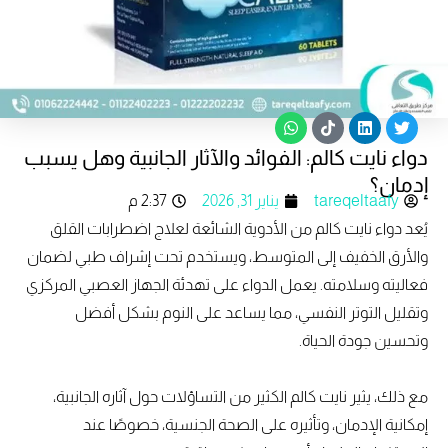
W
T
L
T
h
i
i
w
دواء نايت كالم: الفوائد والآثار الجانبية وهل يسبب
a
k
n
i
t
t
k
t
إدمان؟
s
o
e
t
tareqeltaafy
يناير 31, 2026
2:37 م
a
k
d
e
p
i
r
يُعد دواء نايت كالم من الأدوية الشائعة لعلاج اضطرابات القلق
p
n
والأرق الخفيف إلى المتوسط، ويستخدم تحت إشراف طبي لضمان
فعاليته وسلامته. يعمل الدواء على تهدئة الجهاز العصبي المركزي
وتقليل التوتر النفسي، مما يساعد على النوم بشكل أفضل
وتحسين جودة الحياة.
مع ذلك، يثير نايت كالم الكثير من التساؤلات حول آثاره الجانبية،
إمكانية الإدمان، وتأثيره على الصحة الجنسية، خصوصًا عند