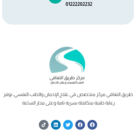
01222202232
طريق
التعافي
مركز متخصص في علاج الإدمان والطب النفسي، نوفر
رعاية طبية متكاملة بسرية تامة وعلى مدار الساعة.
T
L
T
F
F
i
i
w
a
a
k
n
i
c
c