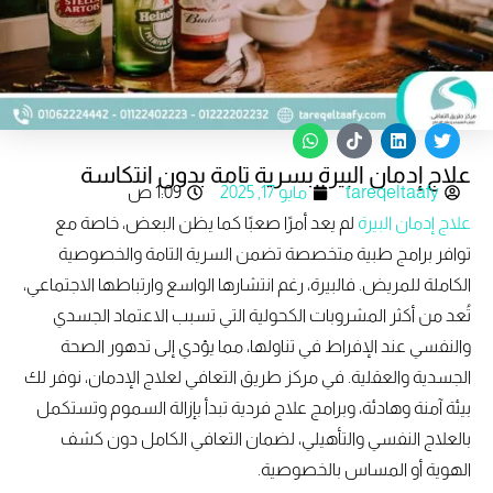
W
T
L
T
h
i
i
w
علاج إدمان البيرة بسرية تامة بدون انتكاسة
a
k
n
i
t
t
k
t
tareqeltaafy
مايو 17, 2025
1:09 ص
s
o
e
t
علاج إدمان البيرة
لم يعد أمرًا صعبًا كما يظن البعض، خاصة مع
a
k
d
e
p
i
r
توافر برامج طبية متخصصة تضمن السرية التامة والخصوصية
p
n
الكاملة للمريض. فالبيرة، رغم انتشارها الواسع وارتباطها الاجتماعي،
تُعد من أكثر المشروبات الكحولية التي تسبب الاعتماد الجسدي
والنفسي عند الإفراط في تناولها، مما يؤدي إلى تدهور الصحة
الجسدية والعقلية. في مركز طريق التعافي لعلاج الإدمان، نوفر لك
بيئة آمنة وهادئة، وبرامج علاج فردية تبدأ بإزالة السموم وتستكمل
بالعلاج النفسي والتأهيلي، لضمان التعافي الكامل دون كشف
الهوية أو المساس بالخصوصية.