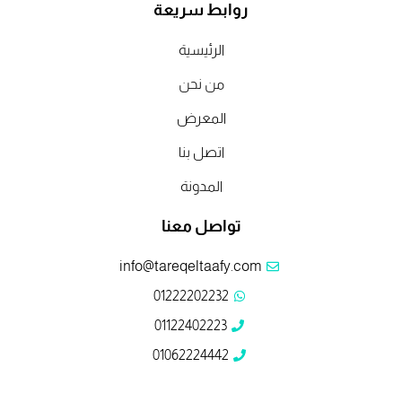
t
k
t
e
e
روابط سريعة
o
e
t
b
b
k
d
e
o
o
o
o
r
الرئيسية
i
n
k
k
من نحن
المعرض
اتصل بنا
المدونة
تواصل معنا
info@tareqeltaafy.com
01222202232
01122402223
01062224442