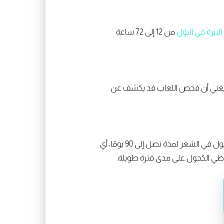
ر البيرة في البول
من 12 إلى 72 ساعة
 تستمر في اللعاب لمدة تقارب 24 ساعة بعد الشرب. وهذا يعني أن فحص اللعاب قد يكشف عن
على الرغم من أن الشعر لا يعكس الكحول بشكل مباشر مثل المخدرات، إلا أن بعض التحاليل الخاصة يمكنها اكتشاف آثار الكحول في الشعر لمدة تصل إلى 90 يومًا، أي
عاطي الكحول على مدى فترة طويلة.