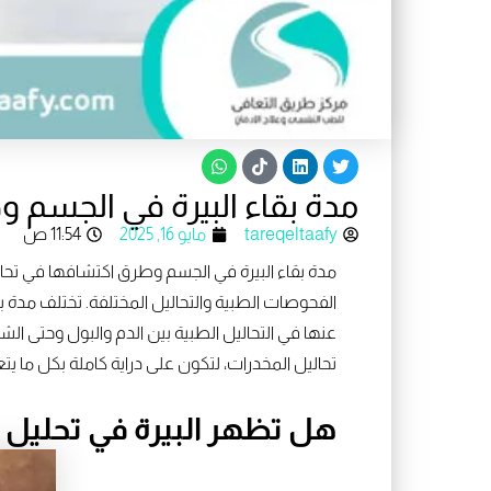
W
T
L
T
h
i
i
w
a
k
n
i
مدة بقاء البيرة في الجسم 
t
t
k
t
s
o
e
t
e
d
k
tareqeltaafy
a
مايو 16, 2025
11:54 ص
p
i
r
p
n
مدة بقاء البيرة في الجسم وطرق اكتشافها في ت
الفحوصات الطبية والتحاليل المختلفة. تختلف مد
عنها في التحاليل الطبية بين الدم والبول وحتى ا
تحاليل المخدرات، لتكون على دراية كاملة بكل ما يتع
هل تظهر البيرة في تحليل 