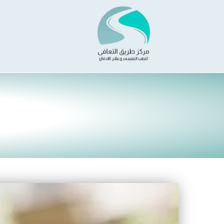
خطي
لى
لمحتوى