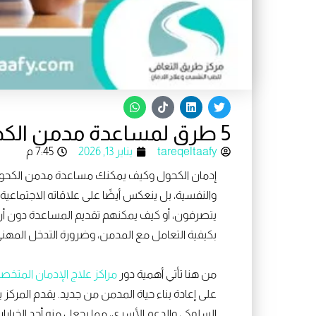
W
T
L
T
h
i
i
w
a
k
n
i
5 طرق لمساعدة مدمن الكحول نفسيًا وسلوكيًا | إدمان الكحول
t
t
k
t
s
o
e
t
a
k
d
e
tareqeltaafy
يناير 13, 2026
7:45 م
p
i
r
p
n
إدمان الكحول وكيف يمكنك مساعدة مدمن الكحول؟ إد
والنفسية، بل ينعكس أيضًا على علاقاته الاجتماعي
يتصرفون، أو كيف يمكنهم تقديم المساعدة دون أن يز
بكيفية التعامل مع المدمن، وضرورة التدخل المهن
من هنا تأتي أهمية دور
مراكز علاج الإدمان المتخ
على إعادة بناء حياة المدمن من جديد. يقدم المر
السلوكي والدعم الأسري، مما يجعل منه أحد الخيار