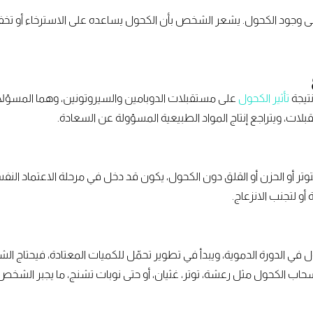
على وجود الكحول. يشعر الشخص بأن الكحول يساعده على الاسترخاء أو تخفيف
نتيجة
تأثير الكحول
على مستقبلات الدوبامين والسيروتونين، وهما المسؤلان 
بلات، ويتراجع إنتاج المواد الطبيعية المسؤولة عن السعادة.
تر أو الحزن أو القلق دون الكحول، يكون قد دخل في مرحلة الاعتماد النف
 أو لتجنب الانزعاج.
ل في الدورة الدموية، ويبدأ في تطوير تحمّل للكميات المعتادة، فيحتاج
نسحاب الكحول مثل رعشة، توتر، غثيان، أو حتى نوبات تشنج، ما يجبر الش