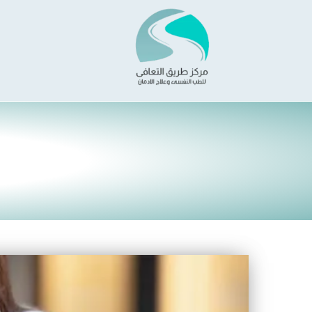
خطي
لى
لمحتوى