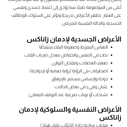
أعلى من الموصوفة طبيًا، مما يؤدي إلى اعتماد جسدي ونفسي
على العقار. تظهر الأعراض تدريجيًا وتؤثر على السلوك، الوظائف
الجسدية، والحالة النفسية للمريض.
الأعراض الجسدية لإدمان زاناكس
النعاس المفرط وصعوبة البقاء متيقظًا
بطء في التنفس وانخفاض معدل ضربات القلب
ضعف العضلات وفقدان التوازن
اضطرابات في الرؤية (رؤية ضبابية أو ازدواجية)
دوخة وإحساس مستمر بالإرهاق
غثيان وقيء في بعض الحالات
تشنجات أو نوبات صرعية عند التوقف المفاجئ
الأعراض النفسية والسلوكية لإدمان
زاناكس
تقلبات مزاجية حادة (اكتئاب، قلق، هياج)