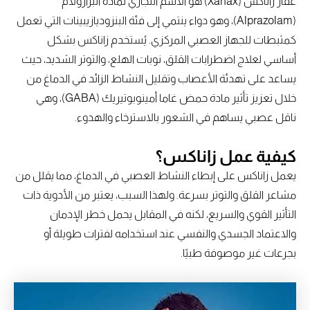
عقار زاناكس (Xanax) هو الاسم التجاري لمادة ألبرازولام
(Alprazolam)، وهو دواء ينتمي إلى فئة البنزوديازيبينات التي تعمل
كمثبطات للجهاز العصبي المركزي. يُستخدم زاناكس بشكل
أساسي لعلاج اضطرابات القلق، نوبات الهلع، والتوتر الشديد، حيث
يساعد على تهدئة الأعصاب وتقليل النشاط الزائد في الدماغ من
خلال تعزيز تأثير مادة حمض غاما أمينوبوتيريك (GABA)، وهي
ناقل عصبي يساهم في الشعور بالاسترخاء والهدوء.
كيفية عمل زاناكس؟
يعمل زاناكس على إبطاء النشاط العصبي في الدماغ، مما يقلل من
مشاعر القلق والتوتر بسرعة. ولهذا السبب، يعتبر من الأدوية ذات
التأثير القوي والسريع، لكنه في المقابل يحمل خطر الإدمان
والاعتماد الجسدي والنفسي عند استخدامه لفترات طويلة أو
بجرعات غير موصوفة طبيًا.