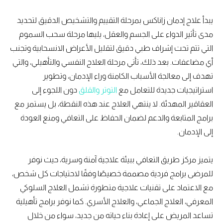
يبدأ علاج إدمان زاناكس بمرحلة التقييم والتشخيص الدقيق لتحديد
مدى تأثير الدواء على الجسم والعقل، يليها مرحلة سحب السموم
التي تتم تحت إشراف طبي دقيق لتقليل الأعراض الانسحابية وتجنب
أي مضاعفات. بعد ذلك، تأتي مرحلة العلاج النفسي والتأهيلي، والتي
تهدف إلى معالجة الأسباب الكامنة وراء الإدمان، وتطوير
استراتيجيات جديدة للتعامل مع
التوتر والقلق
دون اللجوء إلى
العقاقير المهدئة. لا ينتهي العلاج عند هذه النقطة، بل يستمر مع
برامج المتابعة والدعم لضمان الحفاظ على التعافي ومنع العودة
إلى الإدمان.
يتميز مركز طريق التعافي ببيئة علاجية آمنة وسرية، حيث نوفر
للمرضى برامج فردية مصممة خصيصًا وفقًا لاحتياجات كل شخص،
مع الاعتماد على تقنيات علاجية متطورة تشمل العلاج السلوكي
المعرفي، العلاج الجماعي، والعلاج الأسري. كما نوفر برامج تأهيلية
تساعد المريض على إعادة بناء حياته من جديد، سواء من خلال