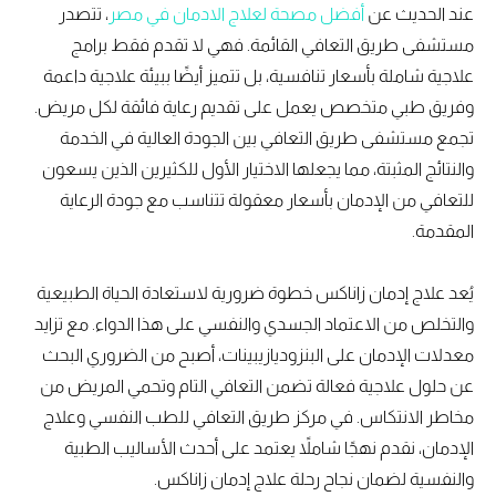
عند الحديث عن
أفضل مصحة لعلاج الادمان في مصر
، تتصدر
مستشفى طريق التعافي القائمة. فهي لا تقدم فقط برامج
علاجية شاملة بأسعار تنافسية، بل تتميز أيضًا ببيئة علاجية داعمة
وفريق طبي متخصص يعمل على تقديم رعاية فائقة لكل مريض.
تجمع مستشفى طريق التعافي بين الجودة العالية في الخدمة
والنتائج المثبتة، مما يجعلها الاختيار الأول للكثيرين الذين يسعون
للتعافي من الإدمان بأسعار معقولة تتناسب مع جودة الرعاية
المقدمة.
يُعد علاج إدمان زاناكس خطوة ضرورية لاستعادة الحياة الطبيعية
والتخلص من الاعتماد الجسدي والنفسي على هذا الدواء. مع تزايد
معدلات الإدمان على البنزوديازيبينات، أصبح من الضروري البحث
عن حلول علاجية فعالة تضمن التعافي التام وتحمي المريض من
مخاطر الانتكاس. في مركز طريق التعافي للطب النفسي وعلاج
الإدمان، نقدم نهجًا شاملاً يعتمد على أحدث الأساليب الطبية
والنفسية لضمان نجاح رحلة علاج إدمان زاناكس.