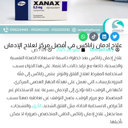
W
T
L
T
h
i
i
w
علاج إدمان زاناكس في أفضل مركز لعلاج الإدمان
a
k
n
i
t
t
k
t
tareqeltaafy
مايو 28, 2025
7:09 ص
s
o
e
t
علاج إدمان زاناكس يعد خطوة حاسمة لاستعادة الصحة النفسية
a
k
d
e
p
i
r
والجسدية، خاصة مع تزايد حالات الاعتماد على هذا الدواء بسبب
p
n
استخدامه المفرط لعلاج القلق والتوتر. ينتمي زاناكس إلى فئة
البنزوديازيبينات، التي تعمل على تهدئة الجهاز العصبي المركزي،
لكنها في الوقت ذاته تؤدي إلى الإدمان بسرعة عند الاستخدام غير
المنضبط. مع مرور الوقت، يصبح التوقف عن تعاطيه صعبًا بسبب
الأعراض الانسحابية الحادة، مثل القلق الشديد،
الأرق
، والتشنجات،
مما يجعل علاج إدمان زاناكس الطبي المتخصص ضرورة لا يمكن
تأجيلها.