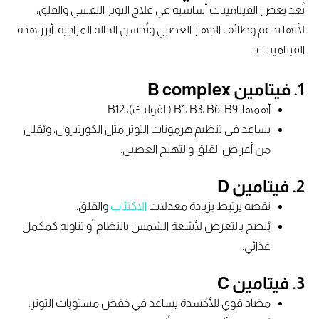
تُعد بعض الفيتامينات أساسية في علاج التوتر النفسي والقلق،
لأنها تدعم وظائف الجهاز العصبي وتُحسن الحالة المزاجية. أبرز هذه
الفيتامينات:
1. فيتامين B complex
أهمها: B1، B3، B6، B9 (الفوليك)، B12
يساعد في تنظيم هرمونات التوتر مثل الكورتيزول، ويُقلل
من أعراض القلق والتهيج العصبي.
2. فيتامين D
نقصه يرتبط بزيادة معدلات
الاكتئاب
والقلق.
يُنصح بالتعرض لأشعة الشمس بانتظام أو تناوله كمكمل
غذائي.
3. فيتامين C
مضاد قوي للأكسدة يساعد في خفض مستويات التوتر.