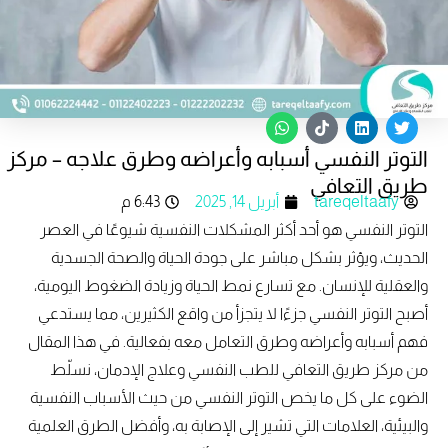
W
T
L
T
h
i
i
w
التوتر النفسي أسبابه وأعراضه وطرق علاجه – مركز
a
k
n
i
t
t
k
t
طريق التعافي
s
o
e
t
tareqeltaafy
أبريل 14, 2025
6:43 م
a
k
d
e
p
i
r
التوتر النفسي هو أحد أكثر المشكلات النفسية شيوعًا في العصر
p
n
الحديث، ويؤثر بشكل مباشر على جودة الحياة والصحة الجسدية
والعقلية للإنسان. مع تسارع نمط الحياة وزيادة الضغوط اليومية،
أصبح التوتر النفسي جزءًا لا يتجزأ من واقع الكثيرين، مما يستدعي
فهم أسبابه وأعراضه وطرق التعامل معه بفعالية. في هذا المقال
من مركز طريق التعافي للطب النفسي وعلاج الإدمان، نسلّط
الضوء على كل ما يخص التوتر النفسي من حيث الأسباب النفسية
والبيئية، العلامات التي تشير إلى الإصابة به، وأفضل الطرق العلمية