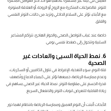
العيش في بيئة غير مستقرة عاطفيًا هو أحد أكثر العوامل المحفزة
للتوتر. فالصراعات المتكررة مع الزوج أو الزوجة، أو العلاقة المتوترة
مع الأبناء، تؤثر على السلام الداخلي وتزيد من حالات التوتر النفسي
والقلق.
خاصة عند غياب التواصل الصحي والحوار الهادئ، تتراكم المشاعر
السلبية وتتحول إلى ضغط نفسي يومي.
6. نمط الحياة السيئ والعادات غير
الصحية
قلة النوم، سوء التغذية، الإفراط في تناول الكافيين أو السكريات،
وعدم ممارسة الرياضة، جميعها تؤثر على كيمياء الدماغ وتُضعف
قدرة الجسم على مقاومة التوتر. نمط الحياة غير الصحي يساهم في
زيادة القابلية للتعرض لنوبات التوتر والانفعال السريع.
الأبحاث أثبتت أن النوم العميق وممارسة الرياضة بانتظام لهما دور