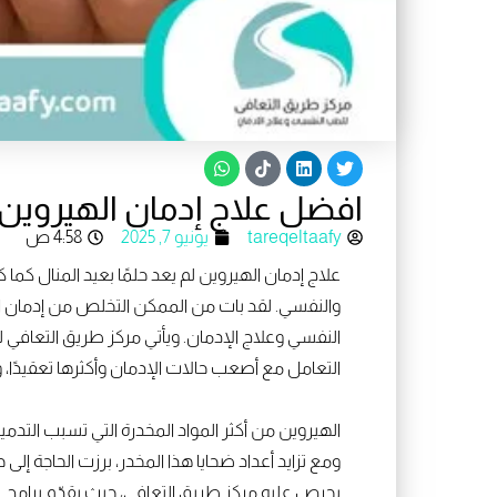
W
T
L
T
h
i
i
w
a
k
n
i
افضل علاج إدمان الهيروين نها
t
t
k
t
s
o
e
t
e
d
k
tareqeltaafy
a
يونيو 7, 2025
4:58 ص
p
i
r
p
n
علاج إدمان الهيروين لم يعد حلمًا بعيد المنال كم
والنفسي. لقد بات من الممكن التخلص من إدمان ال
النفسي وعلاج الإدمان. ويأتي مركز طريق التعافي 
التعامل مع أصعب حالات الإدمان وأكثرها تعقيدًا، 
الهيروين من أكثر المواد المخدرة التي تسبب التد
ومع تزايد أعداد ضحايا هذا المخدر، برزت الحاجة إ
يحرص عليه مركز طريق التعافي، حيث يقدّم برامج 