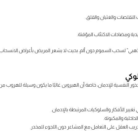
التقلصات والغثيان والقلق.
دية ومضادات الاكتئاب المؤقتة.
لذهبي” لسحب السموم دون ألم، بحيث لا يشعر المريض بأعراض الانسحاب ا
ذور النفسية للإدمان، خاصة أن الهيروين غالبًا ما يكون وسيلة للهروب 
لداخلية والمكبوتة.