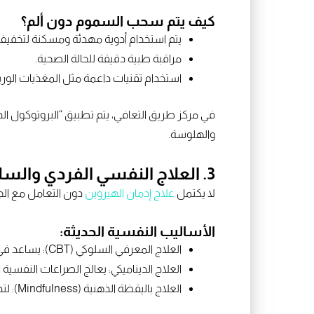
كيف يتم سحب السموم دون ألم؟
يتم استخدام أدوية مهدئة ومسكنة لتخفيف 
مراقبة طبية دقيقة للحالة الصحية.
استخدام تقنيات داعمة مثل المغذيات الوري
في مركز طريق التعافي، يتم تطبيق “البروتوكول ا
والهلوسة.
3. العلاج النفسي الفردي والسلوكي
لا يكتمل
علاج إدمان الهيروين
دون التعامل مع الج
الأساليب النفسية الحديثة:
العلاج المعرفي السلوكي (CBT): يساعد في تغيير الأفكار والسلوكيات المرتبطة بالإدمان.
العلاج الديناميكي: يعالج الصراعات النفسية ا
العلاج باليقظة الذهنية (Mindfulness): لتدريب العقل على التعامل مع المشاعر دون اللجوء للمخدر.