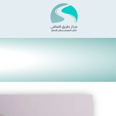
خطي
لى
لمحتوى