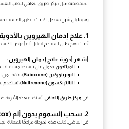
المتخصصة مثل مركز طريق التعافي للطب النفسي وعلا
وفيما يلي شرح مفصل لأحدث الطرق المستخدمة في
1. علاج إدمان الهيروين بالأدوية
أحدث نهج طبي يُستخدم لتقليل ألم أعراض الانسحا
أشهر أدوية علاج إدمان الهيروين:
الميثادون
: يعمل على تنشيط مستقبلات ال
البوبرينورفين (Suboxone)
: يخفف من ال
النالتريكسون (Naltrexone)
: يُستخدم 
في
مركز طريق التعافي
، تُستخدم هذه الأدوية 
2. سحب السموم بدون ألم (Detox)
في الماضي، كانت هذه المرحلة مرادفًا للمعاناة الج