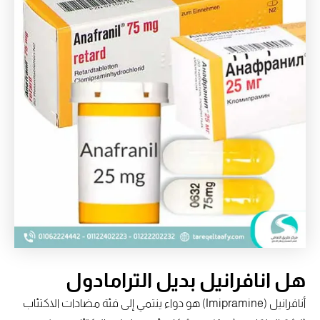
هل انافرانيل بديل الترامادول
أنافرانيل (Imipramine) هو دواء ينتمي إلى فئة مضادات الاكتئاب