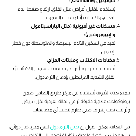
كلونيدين (Clonidine):
يُستخدم لتقليل أعراض مثل القلق، ارتفاع ضغط الدم،
التعرق، والارتجاف أثناء سحب السموم.
مسكنات غير أفيونية (مثل الباراسيتامول
والإيبوبروفين):
تفيد في تسكين الآلام البسيطة والمتوسطة دون خطر
الإدمان.
مضادات الاكتئاب ومثبتات المزاج:
تُستخدم عند وجود أعراض نفسية حادة، مثل الاكتئاب أو
القلق الشديد، المرتبطين بإدمان الترامادول.
جميع هذه الأدوية تُستخدم في مركز طريق التعافي ضمن
بروتوكولات علاجية دقيقة تراعي الحالة الفردية لكل مريض،
وتُراقب تحت إشراف طبي صارم لتجنب أي مضاعفات.
في النهاية، يمكن القول إن
بديل الترامادول
ليس مجرد خيار دوائي،
بل هو جزء من خطة علاجية متكاملة تهدف إلى التخلص من