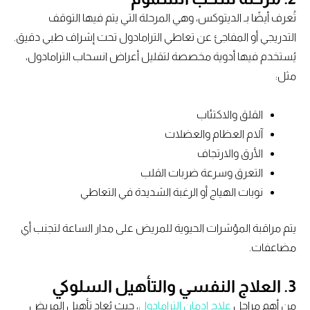
تُعرف أيضًا بـ الديتوكس، وهي المرحلة التي يتم فيها التوقف
التدريجي أو المفاجئ عن تعاطي الترامادول تحت إشراف طبي دقيق.
يُستخدم فيها أدوية مخصصة لتقليل أعراض انسحاب الترامادول،
مثل:
القلق والاكتئاب
آلام العظام والعضلات
الأرق والارتجاف
التعرق وسرعة ضربات القلب
نوبات الهياج أو الرغبة الشديدة في التعاطي
يتم مراقبة المؤشرات الحيوية للمريض على مدار الساعة لتجنب أي
مضاعفات.
3. العلاج النفسي والتأهيل السلوكي
من أهم مراحل
علاج إدمان الترامادول
، حيث يُعاد تأهيل المريض