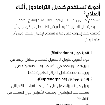
أدوية تستخدم كبديل الترامادول أثناء
العلاج؟
يُستخدم أكثر من بديل للترامادول خلال فترة العلاج، بهدف
السيطرة على الألم وتخفيف أعراض الانسحاب، ولكن يجب أن
تُوصف تحت إشراف طبي صارم لتفادي الإدمان عليها. ومن أبرز
هذه البدائل:
الميثادون (Methadone):
دواء أفيوني طويل المفعول يُستخدم لتقليل الرغبة في
الترامادول والتحكم في الأعراض الانسحابية، ويُعطى
بجرعات محددة داخل المراكز العلاجية فقط.
البوبرينورفين (Buprenorphine):
بديل آمن نسبيًا، يعمل على نفس مستقبلات الألم التي
يستهدفها الترامادول، ويخفف الأعراض دون التسبب في
“النشوة”.