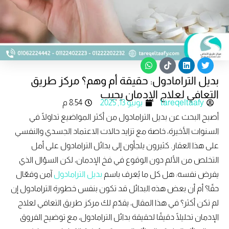
W
T
L
T
h
i
i
w
بديل الترامادول: حقيقة أم وهم؟ مركز طريق
a
k
n
i
t
t
k
t
التعافي لعلاج الإدمان يجيب
s
o
e
t
tareqeltaafy
يونيو 13, 2025
8:54 م
a
k
d
e
p
i
r
أصبح البحث عن بديل الترامادول من أكثر المواضيع تداولًا في
p
n
السنوات الأخيرة، خاصة مع تزايد حالات الاعتماد الجسدي والنفسي
على هذا العقار. كثيرون يلجأون إلى بدائل الترامادول على أمل
التخلص من الألم دون الوقوع في فخ الإدمان، لكن السؤال الذي
يفرض نفسه: هل كل ما يُعرف باسم
بديل الترامادول
آمن وفعّال
حقًا؟ أم أن بعض هذه البدائل قد تكون بنفس خطورة الترامادول إن
لم تكن أكثر؟ في هذا المقال، يقدّم لك مركز طريق التعافي لعلاج
الإدمان تحليلًا دقيقًا لحقيقة بدائل الترامادول، مع توضيح الفروق