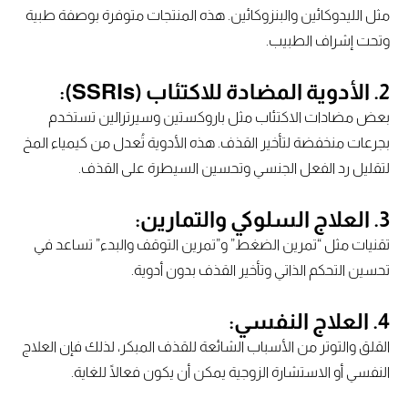
مثل الليدوكائين والبنزوكائين. هذه المنتجات متوفرة بوصفة طبية
وتحت إشراف الطبيب.
2.
الأدوية المضادة للاكتئاب (SSRIs):
بعض مضادات الاكتئاب مثل باروكستين وسيرترالين تستخدم
بجرعات منخفضة لتأخير القذف. هذه الأدوية تُعدل من كيمياء المخ
لتقليل رد الفعل الجنسي وتحسين السيطرة على القذف.
3.
العلاج السلوكي والتمارين:
تقنيات مثل “تمرين الضغط” و”تمرين التوقف والبدء” تساعد في
تحسين التحكم الذاتي وتأخير القذف بدون أدوية.
4.
العلاج النفسي:
القلق والتوتر من الأسباب الشائعة للقذف المبكر، لذلك فإن العلاج
النفسي أو الاستشارة الزوجية يمكن أن يكون فعالًا للغاية.