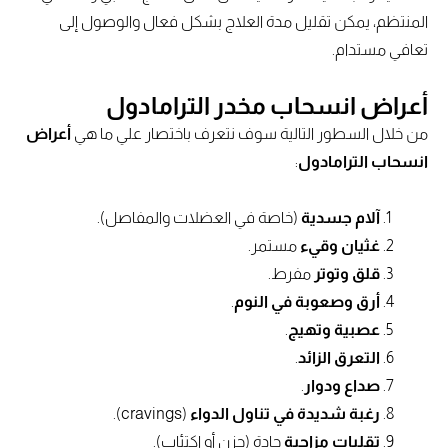
المنتظم، يمكن تقليل مدة العلاج بشكل فعال والوصول إلى
تعافي مستدام.
أعراض انسحاب مخدر الترامادول
من خلال السطور التالية سوف نتعرف باختصار علي ما هي
أعراض
انسحاب الترامادول
:
آلام جسدية
(خاصة في العضلات والمفاصل).
غثيان وقيء
مستمر.
قلق وتوتر
مفرط.
أرق وصعوبة في النوم
.
عصبية وتهيج
.
التعرق الزائد
.
صداع ودوار
.
رغبة شديدة في تناول الدواء
(cravings).
تقلبات مزاجية
حادة (حزن أو اكتئاب).