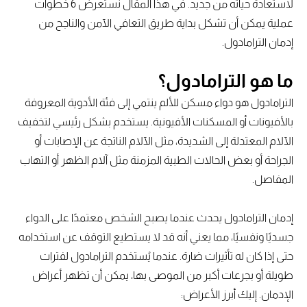
لاستعادة حياته من جديد. في هذا المقال نستعرض 6 خطوات
عملية يمكن أن تشكل بداية طريق التعافي الآمن والناجح من
إدمان الترامادول.
ما هو الترامادول؟
الترامادول هو دواء مسكن للألم ينتمي إلى فئة الأدوية المعروفة
بالأفيونات أو المسكنات الأفيونية. يستخدم بشكل رئيسي لتخفيف
الآلام المعتدلة إلى الشديدة، مثل الآلام الناتجة عن الإصابات أو
الجراحة أو بعض الحالات الطبية المزمنة مثل آلام الظهر أو التهاب
المفاصل.
إدمان الترامادول يحدث عندما يصبح الشخص معتمدًا على الدواء
جسديًا ونفسيًا، مما يعني أنه قد لا يستطيع التوقف عن استخدامه
حتى إذا كان له تأثيرات ضارة. عندما يُستخدم الترامادول لفترات
طويلة أو بجرعات أكبر من الموصى بها، يمكن أن تظهر أعراض
الإدمان. إليك أبرز الأعراض: