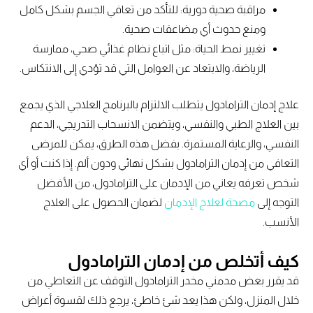
مراقبة صحية دورية: للتأكد من تعافي الجسم بشكل كامل
ومنع حدوث أي مضاعفات صحية.
تغيير نمط الحياة: مثل اتباع نظام غذائي صحي، ممارسة
الرياضة، والابتعاد عن العوامل التي قد تؤدي إلى الانتكاس.
علاج إدمان الترامادول يتطلب الالتزام بالبرنامج العلاجي الذي يجمع
بين العلاج الطبي والنفسي، ويتضمن الانسحاب التدريجي، الدعم
النفسي، والرعاية المستمرة. بفضل هذه الطرق، يمكن للمرضى
التعافي من إدمان الترامادول بشكل نهائي ودون ألم. إذا كنت أو أي
شخص تعرفه يعاني من الإدمان على الترامادول، من الأفضل
التوجه إلى
مصحة لعلاج الإدمان
لضمان الحصول على العلاج
الأنسب.
كيف أتخلص من إدمان الترامادول
قد يقرر بعض مدمني مخدر الترامادول التوقف عن التعاطي من
خلال المنزل، ولكن هذا يعد شئ خاطئ، يرجع ذلك لقسوة أعراض