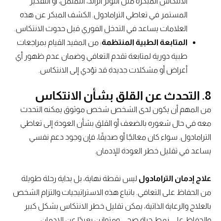
الانتكاس المبكرة مثل التوتر الزائد، التململ، أو التفكير
المستمر في تعاطي الترامادول. الكشف المبكر عن هذه
العلامات يساعد في التدخل الفوري قبل حدوث الانتكاس.
المتابعة الطبية المنتظمة
: من المفيد القيام بمراجعات
طبية دورية لمتابعة تقدم التعافي وضمان عدم ظهور أي
أعراض أو مشكلات جديدة قد تؤدي إلى الانتكاس.
8.
التحدث عن القلق بشأن الانتكاس
من المهم أن يكون لدى الشخص شخص موثوق يمكنه التحدث
معه في حال شعوره بالضعف أو القلق بشأن العودة إلى تعاطي
الترامادول. سواء كان معالجًا أو صديقًا، فإن وجود دعم نفسي
يساعد في تقليل خطر العودة للإدمان.
علاج إدمان الترامادول
ليس نقطة نهاية، بل بداية رحلة طويلة
من الحفاظ على التعافي. باتباع هذه الاستراتيجيات والتزام الشخص
بالعلاج والرعاية الذاتية، يمكن تقليل خطر الانتكاس بشكل كبير
والحفاظ على نمط حياة صحي ومتوازن بعيدًا عن الإدمان.