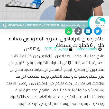
W
T
L
T
h
i
i
w
علاج إدمان الترامادول بسرية تامة ودون معاناة
a
k
n
i
t
t
k
t
خلال 6 خطوات بسيطة
s
o
e
t
tareqeltaafy
نوفمبر 17, 2025
5:17 ص
a
k
d
e
p
i
r
علاج إدمان الترامادول. يعدّ إدمان الترامادول من أكثر المشكلات
p
n
الصحية والنفسية انتشارًا في السنوات الأخيرة، إذ يقع الكثيرون في
فخه دون أن يشعروا، ليجدوا أنفسهم في دوامة صعبة تحتاج إلى
قرار شجاع وخطوات واضحة للتعافي. ورغم التحديات التي قد
يواجهها المريض في رحلة العلاج، فإن التخلص من الإدمان لم يعد
مستحيلًا أو مخيفًا كما يعتقد البعض. فاليوم توجد طرق آمنة
وفعّالة تساعد على الإقلاع عنه بسرية تامة، وبدون معاناة كبيرة،
وبخطوات بسيطة ومدروسة تمنح المريض فرصة حقيقية