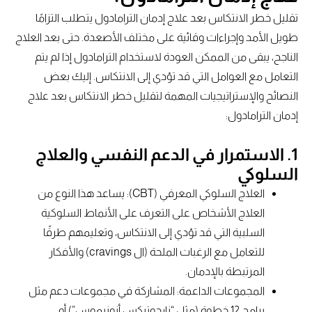
تقليل خطر الانتكاس بعد علاج إدمان الترامادول يتطلب التزامًا
طويل الأمد وإجراءات وقائية على مختلف الأصعدة. حتى بعد العلاج
الناجح، يبقى من الممكن العودة لاستخدام الترامادول إذا لم يتم
التعامل مع العوامل التي قد تؤدي إلى الانتكاس. إليك بعض
النصائح والإستراتيجيات المهمة لتقليل خطر الانتكاس بعد علاج
إدمان الترامادول:
1. الاستمرار في الدعم النفسي والعلاج
السلوكي
العلاج السلوكي المعرفي (CBT): يساعد هذا النوع من
العلاج الأشخاص على التعرف على الأنماط السلوكية
السلبية التي قد تؤدي إلى الانتكاس، وتعليمهم طرقًا
للتعامل مع الرغبات الملحة (ال cravings) والأفكار
المرتبطة بالإدمان.
المجموعات الداعمة: المشاركة في مجموعات دعم مثل
برامج 12 خطوة (مثل “نارجوتيكس أنونيموس”) أو