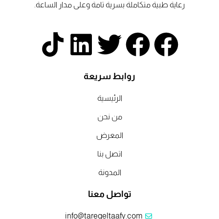
رعاية طبية متكاملة بسرية تامة وعلى مدار الساعة.
T
L
T
F
F
i
i
w
a
a
روابط سريعة
k
n
i
c
c
الرئيسية
t
k
t
e
e
من نحن
b
b
t
المعرض
e
o
اتصل بنا
k
d
e
o
o
المدونة
i
r
o
o
تواصل معنا
n
k
k
info@tareqeltaafy.com