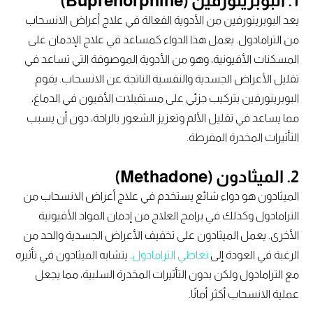
1. البوبرينورفين (Buprenorphine)
يعد البوبرينورفين من الأدوية الفعالة في علاج أعراض الانسحاب
من الترامادول. يعمل هذا الدواء كمساعد في علاج الإدمان على
المسكنات الأفيونية، وهو من الأدوية الموصوفة التي تساعد في
تقليل الأعراض الجسدية والنفسية الناتجة عن الانسحاب. يقوم
البوبرينورفين بتركيب جزئي على مستقبلات الأفيون في الدماغ،
مما يساعد في تقليل الألم وتعزيز الشعور بالراحة، دون أن يسبب
التأثيرات المخدرة المفرطة.
2. الميثادون (Methadone)
الميثادون هو دواء شائع يستخدم في علاج أعراض الانسحاب من
الترامادول وكذلك في برامج العلاج من إدمان المواد الأفيونية
الأخرى. يعمل الميثادون على تخفيف الأعراض الجسدية والحد من
الرغبة في العودة إلى
تعاطي الترامادول
. يتشابه الميثادون في تأثيره
مع الترامادول ولكن بدون التأثيرات المخدرة السلبية، مما يجعل
عملية الانسحاب أكثر أمانًا.