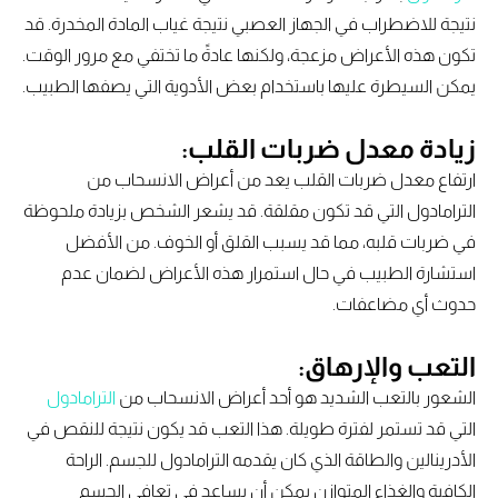
نتيجة للاضطراب في الجهاز العصبي نتيجة غياب المادة المخدرة. قد
تكون هذه الأعراض مزعجة، ولكنها عادةً ما تختفي مع مرور الوقت.
يمكن السيطرة عليها باستخدام بعض الأدوية التي يصفها الطبيب.
زيادة معدل ضربات القلب:
ارتفاع معدل ضربات القلب يعد من أعراض الانسحاب من
الترامادول التي قد تكون مقلقة. قد يشعر الشخص بزيادة ملحوظة
في ضربات قلبه، مما قد يسبب القلق أو الخوف. من الأفضل
استشارة الطبيب في حال استمرار هذه الأعراض لضمان عدم
حدوث أي مضاعفات.
التعب والإرهاق:
الشعور بالتعب الشديد هو أحد أعراض الانسحاب من
الترامادول
التي قد تستمر لفترة طويلة. هذا التعب قد يكون نتيجة للنقص في
الأدرينالين والطاقة الذي كان يقدمه الترامادول للجسم. الراحة
الكافية والغذاء المتوازن يمكن أن يساعد في تعافي الجسم