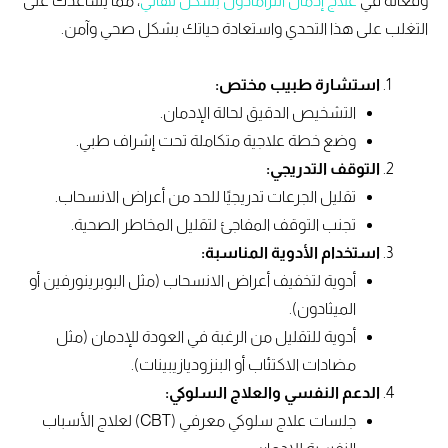
وفعالة في
علاج إدمان الترامادول بشكل نهائي
، مما يساعدك على
التغلب على هذا التحدي واستعادة حياتك بشكل صحي وآمن.
استشارة طبيب مختص:
التشخيص الدقيق لحالة الإدمان.
وضع خطة علاجية متكاملة تحت إشراف طبي.
التوقف التدريجي:
تقليل الجرعات تدريجيًا للحد من أعراض الانسحاب.
تجنب التوقف المفاجئ لتقليل المخاطر الصحية.
استخدام الأدوية المناسبة:
أدوية لتخفيف أعراض الانسحاب (مثل البوبرينورفين أو
الميثادون).
أدوية للتقليل من الرغبة في العودة للإدمان (مثل
مضادات الاكتئاب أو البنزوديازيبينات).
الدعم النفسي والعلاج السلوكي:
جلسات علاج سلوكي معرفي (CBT) لعلاج الأسباب