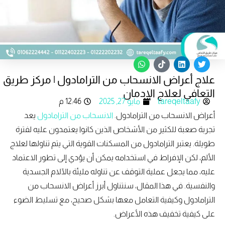
W
T
L
T
h
i
i
w
علاج أعراض الانسحاب من الترامادول | مركز طريق
a
k
n
i
t
t
k
t
التعافي لعلاج الإدمان
s
o
e
t
tareqeltaafy
مايو 27, 2025
12:46 م
a
k
d
e
p
i
r
أعراض الانسحاب من الترامادول.
الانسحاب من الترامادول
يعد
p
n
تجربة صعبة للكثير من الأشخاص الذين كانوا يعتمدون عليه لفترة
طويلة. يعتبر الترامادول من المسكنات القوية التي يتم تناولها لعلاج
الألم، لكن الإفراط في استخدامه يمكن أن يؤدي إلى تطور الاعتماد
عليه، مما يجعل عملية التوقف عن تناوله مليئة بالآلام الجسدية
والنفسية. في هذا المقال، سنتناول أبرز أعراض الانسحاب من
الترامادول وكيفية التعامل معها بشكل صحيح، مع تسليط الضوء
على كيفية تخفيف هذه الأعراض.