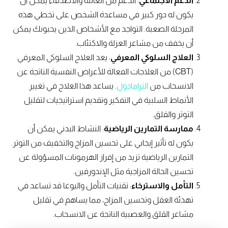
الدعم الاجتماعي
: الدعم من العائلة والأصدقاء يمكن أن
يكون له دور كبير في مساعدة الشخص على تخطي هذه
المرحلة الصعبة. التواجد مع الأشخاص الذين يحبونك يمكن
أن يخفف من مشاعر العزلة والاكتئاب.
العلاج السلوكي المعرفي
: يعد العلاج السلوكي المعرفي
(CBT) من العلاجات الفعالة للأعراض النفسية الناتجة عن
الانسحاب من
الترامادول
. يساعد هذا العلاج في تغيير
الأنماط السلبية في التفكير وتقديم استراتيجيات لتقليل
التوتر والقلق.
ممارسة التمارين الرياضية
: النشاط البدني يمكن أن
يكون له تأثير إيجابي على تحسين المزاج والتخفيف من التوتر.
التمارين الرياضية تزيد من إفراز الهرمونات المسؤولة عن
تحسين الحالة المزاجية مثل الإندورفين.
التأمل والاسترخاء
: تقنيات التأمل واليوغا قد تساعد في
تهدئة العقل وتحسين المزاج، مما يساهم في تقليل
مشاعر القلق والعصبية الناتجة عن الانسحاب.