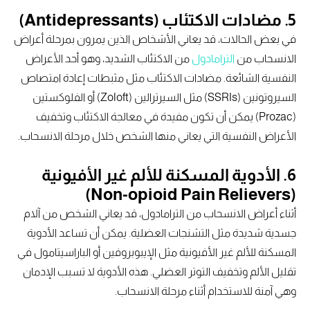
5. مضادات الاكتئاب (Antidepressants)
في بعض الحالات، قد يعاني الأشخاص الذين يمرون بمرحلة أعراض
الانسحاب من
الترامادول
من الاكتئاب الشديد، وهو أحد الأعراض
النفسية الشائعة. مضادات الاكتئاب مثل مثبطات إعادة امتصاص
السيروتونين (SSRIs) مثل السيرترالين (Zoloft) أو الفلوكستين
(Prozac) يمكن أن تكون مفيدة في معالجة الاكتئاب وتخفيف
الأعراض النفسية التي يعاني منها الشخص خلال مرحلة الانسحاب.
6. الأدوية المسكنة للألم غير الأفيونية
(Non-opioid Pain Relievers)
أثناء أعراض الانسحاب من الترامادول، قد يعاني الشخص من آلام
جسدية شديدة مثل التشنجات العضلية. يمكن أن تساعد الأدوية
المسكنة للألم غير الأفيونية مثل الإيبوبروفين أو الباراسيتامول في
تقليل الألم وتخفيف التوتر العضلي. هذه الأدوية لا تسبب الإدمان
وهي آمنة للاستخدام أثناء مرحلة الانسحاب.