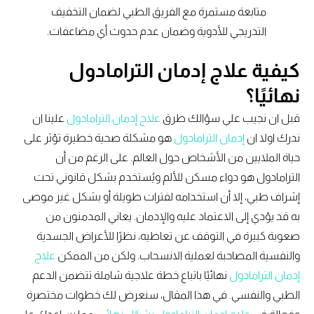
متابعة مستمرة مع الفريق الطبي لضمان التخفيف
التدريجي للأدوية وضمان عدم حدوث أي مضاعفات.
كيفية علاج إدمان الترامادول
نهائيًا؟
قبل ان نجيب علي سؤالك طرق
علاج إدمان الترامادول
علينا ان
ندرك اولا ان
إدمان الترامادول
هو مشكلة صحية خطيرة تؤثر على
حياة الملايين من الأشخاص حول العالم. على الرغم من أن
الترامادول هو دواء مسكن للألم ويُستخدم بشكل قانوني تحت
إشراف طبي، إلا أن استخدامه لفترات طويلة أو بشكل غير موصى
به قد يؤدي إلى الاعتماد عليه والإدمان. يعاني المدمنون من
صعوبة كبيرة في التوقف عن تعاطيه، نظرًا للأعراض الجسدية
والنفسية المصاحبة لعملية الانسحاب. ولكن من الممكن
علاج
إدمان الترامادول
نهائيًا باتباع خطة علاجية شاملة تتضمن الدعم
الطبي والنفسي. في هذا المقال، سنعرض لك خطوات مختصرة