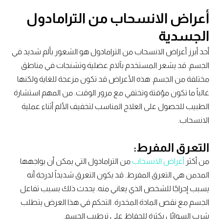
أعراض الانسحاب من الترامادول
الجسدية
أحد أبرز أعراض الانسحاب من الترامادول هو الشعور بألم شديد في
الجسم. قد يشعر المستخدم بآلام عضلية وتشنجات في مناطق
مختلفة من الجسم. هذه الأعراض قد تكون مزعجة للغاية ولكنها
غالباً ما تكون مؤقتة وتختفي مع مرور الوقت. من المهم استشارة
الطبيب للحصول على العلاج المناسب لتخفيف الألم أثناء عملية
الانسحاب.
التعرق المفرط:
من أكثر
أعراض الانسحاب
من الترامادول التي يمكن أن يواجهها
المدمن هي التعرق المفرط. قد يكون التعرق شديداً لدرجة أنه
يسبب إحراجًا للشخص الذي يعاني منه. يحدث ذلك بسبب تفاعل
الجسم مع نقص المادة المخدرة. التحكم في هذا العرض يتطلب
شرب السوائل بكثرة للحفاظ على ترطيب الجسم.