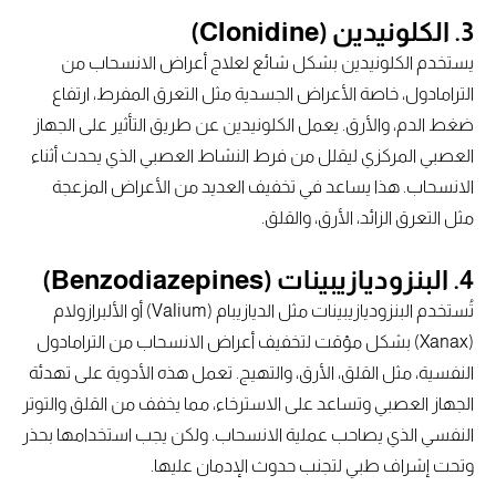
3. الكلونيدين (Clonidine)
يستخدم الكلونيدين بشكل شائع لعلاج أعراض الانسحاب من
الترامادول، خاصة الأعراض الجسدية مثل التعرق المفرط، ارتفاع
ضغط الدم، والأرق. يعمل الكلونيدين عن طريق التأثير على الجهاز
العصبي المركزي ليقلل من فرط النشاط العصبي الذي يحدث أثناء
الانسحاب. هذا يساعد في تخفيف العديد من الأعراض المزعجة
مثل التعرق الزائد، الأرق، والقلق.
4. البنزوديازيبينات (Benzodiazepines)
تُستخدم البنزوديازيبينات مثل الديازيبام (Valium) أو الألبرازولام
(Xanax) بشكل مؤقت لتخفيف أعراض الانسحاب من الترامادول
النفسية، مثل القلق، الأرق، والتهيج. تعمل هذه الأدوية على تهدئة
الجهاز العصبي وتساعد على الاسترخاء، مما يخفف من القلق والتوتر
النفسي الذي يصاحب عملية الانسحاب. ولكن يجب استخدامها بحذر
وتحت إشراف طبي لتجنب حدوث الإدمان عليها.