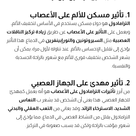
1. تأثير مسكن للألم على الأعصاب
الترامادول
هو دواء مسكن يستخدم في الأساس لتخفيف الألم،
ويعمل على
التأثير على الأعصاب
عن طريق
زيادة تركيز الناقلات
العصبية
مثل
السيروتونين والنورإبينفرين
في الدماغ. هذا التأثير
يؤدي إلى تقليل الإحساس بالألم. عند تناوله لأول مرة، يمكن أن
يشعر الشخص بتخفيف فوري للألم مع شعور بالراحة الجسدية
والنفسية.
2. تأثير مهدئ على الجهاز العصبي
من أبرز
تأثيرات الترامادول على الأعصاب
هو أنه يعمل كمهدئ
للجهاز العصبي. هذا يعني أن الشخص قد يشعر ب
النعاس
الشديد، الاسترخاء الزائد
، وقد يعاني من
التعب العقلي والبدني
.
الترامادول يقلل من النشاط العصبي في الدماغ، مما يؤدي إلى
شعور مؤقت بالراحة ولكن قد يسبب صعوبة في التركيز.