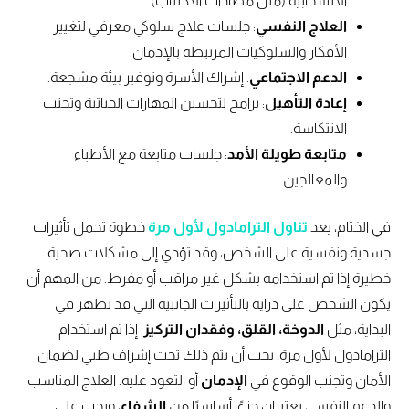
الانسحابية (مثل مضادات الاكتئاب).
العلاج النفسي
: جلسات علاج سلوكي معرفي لتغيير
الأفكار والسلوكيات المرتبطة بالإدمان.
الدعم الاجتماعي
: إشراك الأسرة وتوفير بيئة مشجعة.
إعادة التأهيل
: برامج لتحسين المهارات الحياتية وتجنب
الانتكاسة.
متابعة طويلة الأمد
: جلسات متابعة مع الأطباء
والمعالجين.
في الختام، يعد
تناول الترامادول لأول مرة
خطوة تحمل تأثيرات
جسدية ونفسية على الشخص، وقد تؤدي إلى مشكلات صحية
خطيرة إذا تم استخدامه بشكل غير مراقب أو مفرط. من المهم أن
يكون الشخص على دراية بالتأثيرات الجانبية التي قد تظهر في
البداية، مثل
الدوخة، القلق، وفقدان التركيز
. إذا تم استخدام
الترامادول لأول مرة، يجب أن يتم ذلك تحت إشراف طبي لضمان
الأمان وتجنب الوقوع في
الإدمان
أو التعود عليه. العلاج المناسب
والدعم النفسي يعتبران جزءًا أساسيًا من
الشفاء
، ويجب على