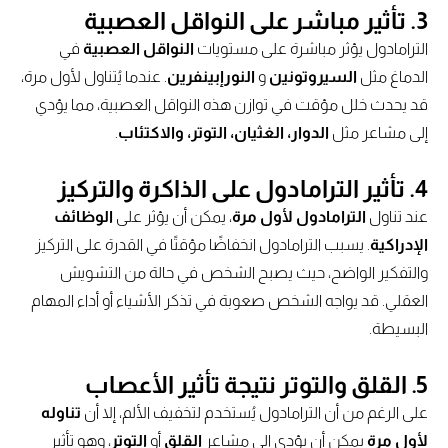
3. تأثير مباشر على النواقل العصبية
الترامادول يؤثر مباشرة على مستويات
النواقل العصبية
في
الدماغ مثل
السيروتونين
و
النورإبينفرين
. عندما يُتناول لأول مرة،
قد يحدث خلل مؤقت في توازن هذه النواقل العصبية، مما يؤدي
إلى مشاعر مثل
الدوار، الغثيان، التوتر، والاكتئاب
.
4. تأثير الترامادول على الذاكرة والتركيز
عند تناول
الترامادول لأول مرة
، يمكن أن يؤثر على
الوظائف
الإدراكية
. يسبب الترامادول انخفاضًا مؤقتًا في القدرة على التركيز
والتفكير الواضح، حيث يصبح الشخص في حالة من التشويش
العقلي. قد يواجه الشخص صعوبة في تذكر الأشياء أو أداء المهام
البسيطة.
5. القلق والتوتر نتيجة تأثير الأعصاب
على الرغم من أن الترامادول يُستخدم لتخفيف الألم، إلا أن
تناوله
لأول مرة
يمكن أن يؤدي إلى مشاعر
القلق
أو
التوتر
، وهو تأثير