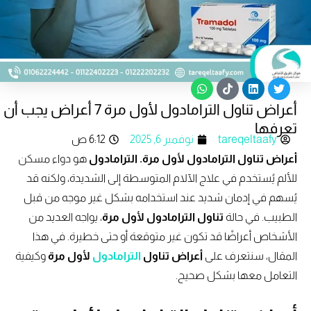
W
T
L
T
h
i
i
w
أعراض تناول الترامادول لأول مرة 7 أعراض يجب أن
a
k
n
i
t
t
k
t
تعرفها
s
o
e
t
tareqeltaafy
نوفمبر 6, 2025
6:12 ص
a
k
d
e
p
i
r
أعراض تناول الترامادول لأول مرة. الترامادول
هو دواء مسكن
p
n
للألم يُستخدم في علاج الآلام المتوسطة إلى الشديدة، ولكنه قد
يُسهم في إدمان شديد عند استخدامه بشكل غير موجه من قبل
الطبيب. في حالة
تناول الترامادول لأول مرة
، يواجه العديد من
الأشخاص أعراضًا قد تكون غير متوقعة أو حتى خطيرة. في هذا
المقال، سنتعرف على
أعراض تناول
الترامادول
لأول مرة
وكيفية
التعامل معها بشكل صحيح.