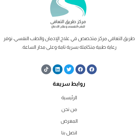
طريق
التعافي
مركز متخصص في علاج الإدمان والطب النفسي، نوفر
رعاية طبية متكاملة بسرية تامة وعلى مدار الساعة.
T
L
T
F
F
i
i
w
a
a
k
n
i
c
c
t
k
t
e
e
روابط سريعة
o
e
t
b
b
k
d
e
o
o
الرئيسية
i
r
o
o
n
k
k
من نحن
المعرض
اتصل بنا