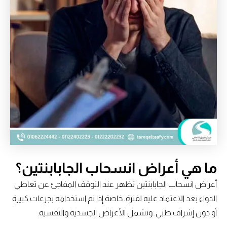
ما هي أعراض انسحاب الجابابنتين؟
أعراض انسحاب الجابابنتين تظهر عند التوقف المفاجئ عن تعاطي
الدواء بعد الاعتماد عليه لفترة، خاصة إذا تم استخدامه بجرعات كبيرة
أو دون إشراف طبي. وتشمل الأعراض الجسدية والنفسية.