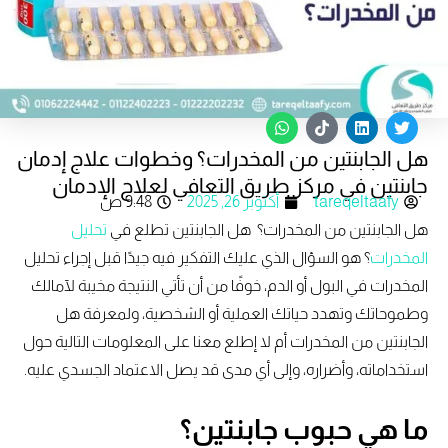
W
T
L
T
h
i
i
w
هل الجابنتين من المخدرات؟ وخطوات علاج إدمان
a
k
n
i
t
t
k
t
جابنتين في مركز طريق التعافي لعلاج الإدمان
s
o
e
t
tareqeltaafy
أكتوبر 26, 2025
9:48 ص
a
k
d
e
p
i
r
هل الجابنتين من المخدرات؟ هل الجابنتين تطلع في
تحليل
p
n
المخدرات
؟ هو السؤال الذي عليك التفكير فيه جيدًا قبل إجراء تحليل
المخدرات في البول أو الدم، خوفًا من أن تأتي النتيجة مخيبة لآمالك
وطموحاتك وتهدد حياتك العملية أو الشخصية، ولمعرفة هل
الجابنتين من المخدرات أم لا إطلع معنا على المعلومات التالية حول
استخداماته، وأضراره، وإلى أي مدى قد يصل الاعتماد الجسدي عليه.
ما هي حبوب جابنتين؟