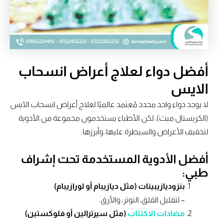
أفضل دواء لعلاج أعراض انسحاب
الايس
لا يوجد دواء واحد محدد مُعتمد عالميًا لعلاج أعراض انسحاب الآيس
(الكريستال ميث)، لكن الأطباء يستخدمون مجموعة من الأدوية
لتخفيف الأعراض والسيطرة عليها، وأبرزها:
أفضل الأدوية المستخدمة تحت إشراف
طبي:
بنزوديازيبينات (مثل ديازيبام أو لورازيبام)
– لتقليل القلق، التوتر، والأرق.
مضادات الاكتئاب
(مثل سيرترالين أو فلوكستين)