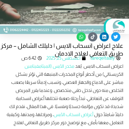
W
T
L
T
h
i
i
w
علاج اعراض انسحاب الايس | دليلك الشامل – مركز
a
k
n
i
t
t
k
t
طريق التعافي لعلاج الادمان
s
o
e
t
tareqeltaafy
أغسطس 25, 2025
6:42 ص
a
k
d
e
p
i
r
اعراض انسحاب الايس. يُعد
مخدر الآيس (الميثامفيتامين
p
n
الكريستالي) من أخطر أنواع المخدرات المنبهة التي تؤثر بشكل
مباشر على الدماغ والجهاز العصبي، وتسبب إدمانًا سريعًا يصعب
التخلص منه دون تدخل طبي متخصص. وعندما يقرر المريض
التوقف عن التعاطي، تبدأ رحلة صعبة تتخللها أعراض انسحابية
شديدة قد تكون مؤلمة جسديًا ونفسيًا. في هذا المقال، نقدم لك
دليلًا شاملًا حول
أعراض انسحاب الآيس
، ومراحلها، ومدتها، وكيفية
التعامل معها بأمان، مع توضيح دور مركز طريق التعافي لعلاج