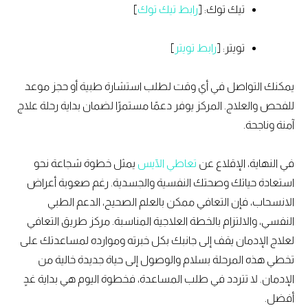
تيك توك: [
رابط تيك توك
]
تويتر: [
رابط تويتر
]
يمكنك التواصل في أي وقت لطلب استشارة طبية أو حجز موعد
للفحص والعلاج. المركز يوفر دعمًا مستمرًا لضمان بداية رحلة علاج
آمنة وناجحة.
في النهاية، الإقلاع عن
تعاطي الآيس
يمثل خطوة شجاعة نحو
استعادة حياتك وصحتك النفسية والجسدية. رغم صعوبة أعراض
الانسحاب، فإن التعافي ممكن بالعلم الصحيح، الدعم الطبي
النفسي، والالتزام بالخطة العلاجية المناسبة. مركز طريق التعافي
لعلاج الإدمان يقف إلى جانبك بكل خبرته وموارده لمساعدتك على
تخطي هذه المرحلة بسلام والوصول إلى حياة جديدة خالية من
الإدمان. لا تتردد في طلب المساعدة، فخطوة اليوم هي بداية غدٍ
أفضل.