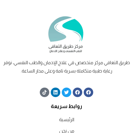
طريق
التعافي
مركز متخصص في علاج الإدمان والطب النفسي، نوفر
رعاية طبية متكاملة بسرية تامة وعلى مدار الساعة.
T
L
T
F
F
i
i
w
a
a
k
n
i
c
c
t
k
t
e
e
روابط سريعة
o
e
t
b
b
k
d
e
o
o
الرئيسية
i
r
o
o
n
k
k
من نحن