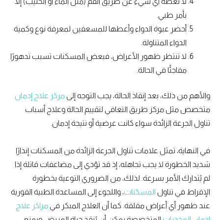
لا تعطه أي شيء عن طريق الفم (مثل الماء أو الحليب) إلا
بأمر طبي.
أحضر عبوة الدواء وأعطها للمسعفين لمعرفة نوع وكمية
الدواء المتناولة.
لا تنتظر ظهور الأعراض، فبعض المسكنات تسبب تدهورًا
مفاجئًا في الحالة.
والأهم من ذلك، بعد إنقاذ الحالة، يجب التوجه إلى
مركز علاج إدمان
متخصص مثل مركز طريق التعافي لتقييم الحالة وعلاج أسباب
تناول الجرعة الزائدة سواء كانت عرضية أو نتيجة إدمان.
في النهاية، تمثل علامات تناول الجرعة الزائدة من المسكنات إنذارًا
شديد الخطورة لا يجب تجاهله، إذ قد تؤدي إلى مضاعفات قاتلة إذا
لم يُتدارك الأمر بسرعة. لذلك، من الضروري التوعية بخطورة
الإفراط في تناول
المسكنات
، واللجوء إلى المساعدة الطبية الفورية
عند ظهور أي أعراض مقلقة. كما أن العلاج المبكر في
مراكز علاج
إدمان المخدرات
المتخصصة يمكن أن يُنقذ حياة المريض ويمنع