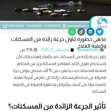
W
T
L
T
h
i
i
w
ما هي خطورة تناول جرعة زائدة من المسكنات
a
k
n
i
t
t
k
t
وكيفية العلاج
s
o
e
t
tareqeltaafy
أغسطس 11, 2025
11:16 ص
a
k
d
e
p
i
r
تناول جرعة زائدة من المسكنات قد يكلفك إنهاء حياتك، لأن
p
n
الاستخدام طويل الأمد للعقاقير المسكنة يزيد من المخاطر
الصحية المحتملة، حيث ما يقرب من 15 ألف شخص يتوفى جراء
الافراط فى استخدام مسكنات زائدة كل عام في أمريكا فقط،
لنتعرف معًا على أسباب وأعراض وخطورة الافراط فى الادوية
المسكنة.
تأثير الجرعة الزائدة من المسكنات؟