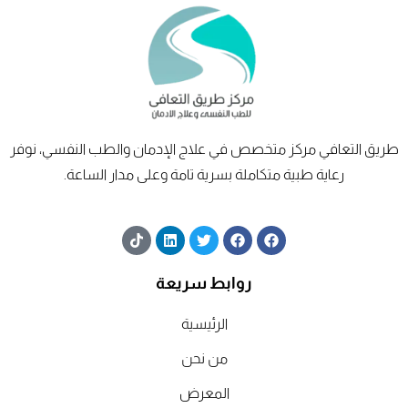
طريق
التعافي
مركز متخصص في علاج الإدمان والطب النفسي، نوفر
رعاية طبية متكاملة بسرية تامة وعلى مدار الساعة.
T
L
T
F
F
i
i
w
a
a
k
n
i
c
c
t
k
t
e
e
روابط سريعة
o
e
t
b
b
k
d
e
o
o
الرئيسية
i
r
o
o
n
k
k
من نحن
المعرض