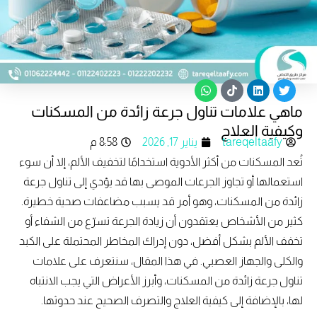
W
T
L
T
h
i
i
w
ماهي علامات تناول جرعة زائدة من المسكنات
a
k
n
i
t
t
k
t
وكيفية العلاج
s
o
e
t
tareqeltaafy
يناير 17, 2026
8:58 م
a
k
d
e
p
i
r
تُعد المسكنات من أكثر الأدوية استخدامًا لتخفيف الألم، إلا أن سوء
p
n
استعمالها أو تجاوز الجرعات الموصى بها قد يؤدي إلى تناول جرعة
زائدة من المسكنات، وهو أمر قد يسبب مضاعفات صحية خطيرة.
كثير من الأشخاص يعتقدون أن زيادة الجرعة تسرّع من الشفاء أو
تخفف الألم بشكل أفضل، دون إدراك المخاطر المحتملة على الكبد
والكلى والجهاز العصبي. في هذا المقال، سنتعرف على علامات
تناول جرعة زائدة من المسكنات، وأبرز الأعراض التي يجب الانتباه
لها، بالإضافة إلى كيفية العلاج والتصرف الصحيح عند حدوثها.