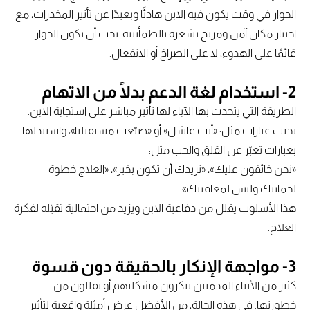
الحوار في وقت يكون فيه الابن هادئًا وبعيدًا عن تأثير المخدرات، مع
اختيار مكان آمن ومريح يشعره بالطمأنينة. يجب أن يكون الحوار
قائمًا على الهدوء، لا على الصراخ أو الانفعال.
2- استخدام لغة الدعم بدلًا من الاتهام
الطريقة التي يتحدث بها الآباء لها تأثير مباشر على استجابة الابن.
تجنب عبارات مثل: «أنت فاشل» أو «ضيّعت مستقبلنا»، واستبدلها
بعبارات تعبّر عن القلق والحب مثل:
«نحن خائفون عليك»، «نريدك أن تكون بخير»، «العلاج خطوة
لحمايتك وليس لمعاقبتك».
هذا الأسلوب يقلل من دفاعية الابن ويزيد من احتمالية تقبّله لفكرة
العلاج.
3- مواجهة الإنكار بالحقيقة دون قسوة
كثير من الأبناء المدمنين ينكرون مشكلتهم أو يقللون من
خطورتها. في هذه الحالة، من الأفضل عرض أمثلة واقعية لتأثير