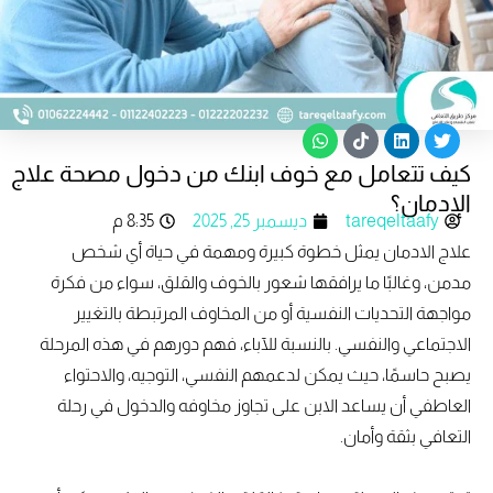
W
T
L
T
h
i
i
w
كيف تتعامل مع خوف ابنك من دخول مصحة علاج
a
k
n
i
t
t
k
t
الإدمان؟
s
o
e
t
tareqeltaafy
ديسمبر 25, 2025
8:35 م
a
k
d
e
p
i
r
علاج الادمان يمثل خطوة كبيرة ومهمة في حياة أي شخص
p
n
مدمن، وغالبًا ما يرافقها شعور بالخوف والقلق، سواء من فكرة
مواجهة التحديات النفسية أو من المخاوف المرتبطة بالتغيير
الاجتماعي والنفسي. بالنسبة للآباء، فهم دورهم في هذه المرحلة
يصبح حاسمًا، حيث يمكن لدعمهم النفسي، التوجيه، والاحتواء
العاطفي أن يساعد الابن على تجاوز مخاوفه والدخول في رحلة
التعافي بثقة وأمان.