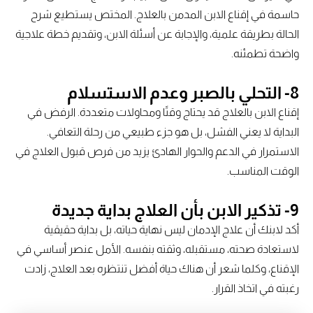
حاسمة في إقناع الابن المدمن بالعلاج. المختص يستطيع شرح
الحالة بطريقة علمية، والإجابة عن أسئلة الابن، وتقديم خطة علاجية
واضحة تطمئنه.
8- التحلي بالصبر وعدم الاستسلام
إقناع الابن بالعلاج قد يحتاج وقتًا ومحاولات متعددة. الرفض في
البداية لا يعني الفشل، بل هو جزء طبيعي من رحلة التعافي.
الاستمرار في الدعم والحوار الهادئ يزيد من فرص قبول العلاج في
الوقت المناسب.
9- تذكير الابن بأن العلاج بداية جديدة
أكد لابنك أن علاج الإدمان ليس نهاية حياته، بل بداية حقيقية
لاستعادة صحته، مستقبله، وثقته بنفسه. الأمل عنصر أساسي في
الإقناع، وكلما شعر أن هناك حياة أفضل تنتظره بعد العلاج، زادت
رغبته في اتخاذ القرار.