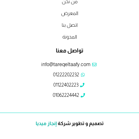
من نحن
المعرض
اتصل بنا
المدونة
تواصل معنا
info@tareqeltaafy.com
01222202232
01122402223
01062224442
تصميم و تطوير شركة
إنجاز ميديا