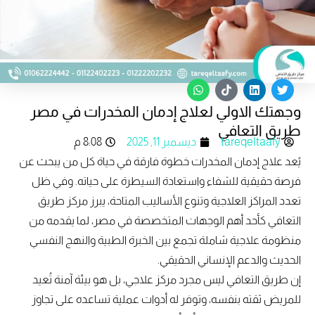
W
T
L
T
h
i
i
w
وجهتك الاولي لعلاج إدمان المخدرات في مصر
a
k
n
i
t
t
k
t
طريق التعافي
s
o
e
t
tareqeltaafy
ديسمبر 11, 2025
8:08 م
a
k
d
e
p
i
r
يُعد علاج إدمان المخدرات خطوة فارقة في حياة كل من يبحث عن
p
n
فرصة حقيقية للشفاء واستعادة السيطرة على حياته. وفي ظل
تعدد المراكز العلاجية وتنوع الأساليب المتاحة، يبرز مركز طريق
التعافي كأحد أهم الوجهات المتخصصة في مصر، لما يقدمه من
منظومة علاجية شاملة تجمع بين الخبرة الطبية والنهج النفسي
الحديث والدعم الإنساني الحقيقي.
إن طريق التعافي ليس مجرد مركز علاجي، بل هو بيئة آمنة تُعيد
للمريض ثقته بنفسه، وتوفر له أدوات عملية تساعده على تجاوز