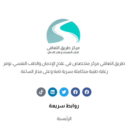
طريق
التعافي
مركز متخصص في علاج الإدمان والطب النفسي، نوفر
رعاية طبية متكاملة بسرية تامة وعلى مدار الساعة.
T
L
T
F
F
i
i
w
a
a
k
n
i
c
c
t
k
t
e
e
روابط سريعة
o
e
t
b
b
k
d
e
o
o
o
o
r
الرئيسية
i
n
k
k