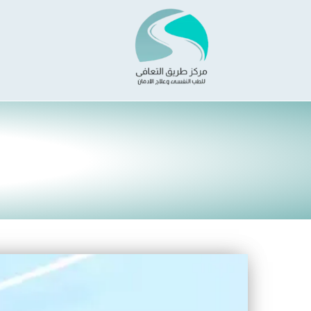
خطي
لى
لمحتوى