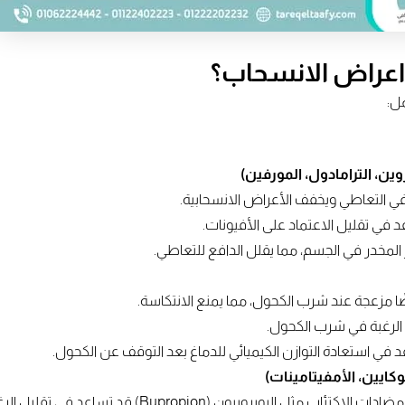
واعراض الانسحاب؟
ل:
روين، الترامادول، المورفين)
كايين، الأمفيتامينات)
روبيون (Bupropion) قد تساعد في تقليل الرغبة في التعاطي.