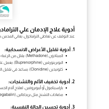
أدوية علاج الإدمان علي التراماد
عند التوقف عن تعاطي الترامادول، يعاني المدمن 
1. أدوية تقليل الأعراض الانسحابية:
الميثادون (Methadone): يقلل من الرغبة في الترامادول ويساعد في تخفيف الأعراض الانسحابية.
البوبرينورفين (Buprenorphine): يعمل على تخفيف آلام الانسحاب وتقليل الاعتماد على الترامادول.
كلونيدين (Clonidine): يساعد في تقليل القلق، التعرق، والأرق الناتج عن الانسحاب.
2. أدوية تخفيف الألم والتشنجات:
باراسيتامول أو أيبوبروفين: لعلاج آلام الج
مضادات التشنج مثل بريجابالين (Pregabalin) أو جابابنتين (Gabapentin): تساعد في تهدئة الأعصاب وتخفيف الألم العصبي.
3. أدوية تحسين الحالة النفسية: