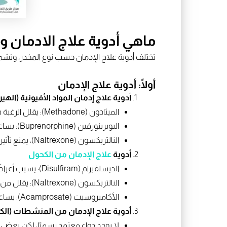
ماهي أدوية علاج الادمان 
تختلف أدوية علاج الإدمان حسب نوع المخدر، وتشم
أولًا: أدوية علاج الإدمان
أدوية علاج إدمان المواد الأفيونية (الهي
الميثادون (Methadone): يقلل الرغبة في التعاطي ويخفف الأعراض الانسحابية.
البوبرينورفين (Buprenorphine): يساعد في تقليل الاعتماد على الأفيونات.
النالتريكسون (Naltrexone): يمنع تأثير المخدر في الجسم، مما يقلل الدافع للتعاطي.
أدوية
علاج الإدمان من الكحول
الديسلفيرام (Disulfiram): يسبب أعراضًا مزعجة عند شرب الكحول، مما يمنع الانتكاسة.
النالتريكسون (Naltrexone): يقلل من الرغبة في شرب الكحول.
الأكامبروسيت (Acamprosate): يساعد في استعادة التوازن الكيميائي للدماغ بعد التوقف عن الكحول.
أدوية علاج الإدمان من المنشطات (الكو
لا يوجد دواء معتمد رسميًا، لكن بعض مضادات الاكتئاب مثل البوب