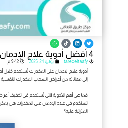
W
T
L
T
h
i
i
w
a
k
n
i
4 أفضل أدوية علاج الإدمان؟ هل يمكن ان تتناولها دون طبيب؟
t
t
k
t
s
o
e
t
a
k
d
e
tareqeltaafy
يوليو 24, 2025
9:42 م
p
i
r
p
n
أدوية علاج الإدمان على المخدرات تُستخدم خلال أ
إلى معاناته من أعراض انسحاب المخدرات النفسية وا
فما هي أهم الأدوية التي تُستخدم في تخفيف أعراض
تستخدم في علاج الإدمان علي المخدرات هل يمكن ت
المترتبة عليه؟