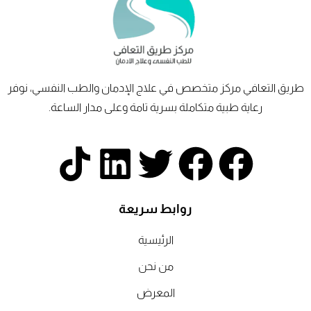
طريق
التعافي
مركز متخصص في علاج الإدمان والطب النفسي، نوفر
رعاية طبية متكاملة بسرية تامة وعلى مدار الساعة.
T
L
T
F
F
i
i
w
a
a
روابط سريعة
k
n
i
c
c
الرئيسية
t
k
t
e
e
من نحن
b
b
t
المعرض
e
o