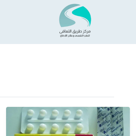
خطي
لى
لمحتوى