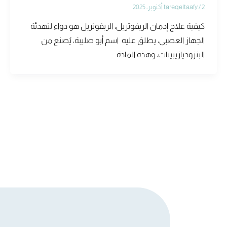
2 أكتوبر، 2025
/
tareqeltaafy
كيفية علاج إدمان الريفوتريل، الريفوتريل هو دواء لتهدئة
الجهاز العصبي، يطلق عليه اسم أبو صليبة، يُصنع من
البنزوديازيبينات، وهذه المادة