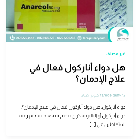
غير مصنف
هل دواء أناركول فعال في
علاج الإدمان؟
2 أكتوبر، 2025
/
tareqeltaafy
دواء أناركول. هل دواء أناركول فعال في علاج الإدمان؟،
دواء أناركول أو النالتريسكون ينصح به بهدف تحجيم رغبة
المتعاطين في […]