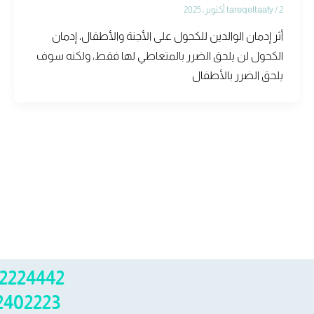
2 أكتوبر، 2025
/
tareqeltaafy
أثر إدمان الوالدين للكحول على الأجنة والأطفال، إدمان
الكحول لن يلحق الضرر بالمتعاطي لها فقط، ولكنه سوف
يلحق الضرر بالأطفال
2224442
2402223