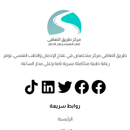
طريق
التعافي
مركز متخصص في علاج الإدمان والطب النفسي، نوفر
رعاية طبية متكاملة بسرية تامة وعلى مدار الساعة.
T
L
T
F
F
i
i
w
a
a
روابط سريعة
k
n
i
c
c
الرئيسية
من نحن