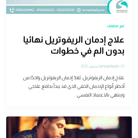
غير مصنف
علاج إدمان الريفوتريل نهائيا
بدون الم في خطوات
21 سبتمبر، 2025
/
tareqeltaafy
علاج إدمان الريفوتريل. يُعَدّ إدمان الريفوتريل واحدًا من
أخطر أنواع الإدمان الخفي الذي قد يبدأ بدافع علاجي
وينتهي بالاعتماد النفسي