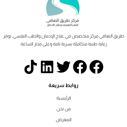
طريق
التعافي
مركز متخصص في علاج الإدمان والطب النفسي، نوفر
رعاية طبية متكاملة بسرية تامة وعلى مدار الساعة.
T
L
T
F
F
i
i
w
a
a
روابط سريعة
k
n
i
c
c
الرئيسية
t
k
t
e
e
من نحن
b
b
t
المعرض
e
o