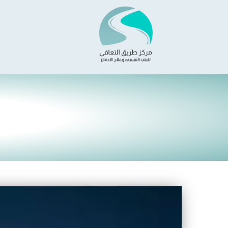
خطي
لى
لمحتوى