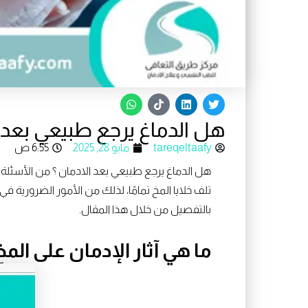
W
T
L
T
h
i
i
w
a
k
n
i
هل الدماغ يرجع طبيعي بعد ا
t
t
k
t
s
o
e
t
a
k
d
e
tareqeltaafy
مايو 28, 2025
6:55 ص
p
i
r
p
n
هل الدماغ يرجع طبيعي بعد الادمان ؟ من الأسئلة ا
تلف خلايا المخ تمامًا، لذلك من الأمور الضرورية 
بالتفصيل من خلال هذا المقال.
ما هي آثار الإدمان على المخ