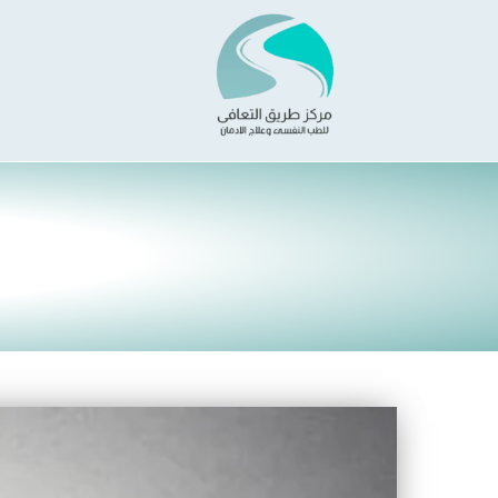
خطي
لى
لمحتوى