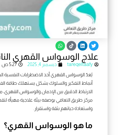
W
T
L
T
h
i
i
w
a
k
n
i
علاج الوسواس القهري النا
t
t
k
t
s
o
e
t
e
d
k
tareqeltaafy
a
ديسمبر 4, 2025
5:27 ص
p
i
r
p
n
يُعدّ الوسواس القهري أحد الاضطرابات النفسية المع
أنماط التفكير والسلوك بشكل يستهلك طاقة الفرد و
الارتباط الدقيق بين الإدمان والوسواس القهري، من
مركز طريق التعافي بوصفه بيئة علاجية مهيأة لتقد
واستعادة حياتهم بثقة واستقرار.
ما هو الوسواس القهري؟