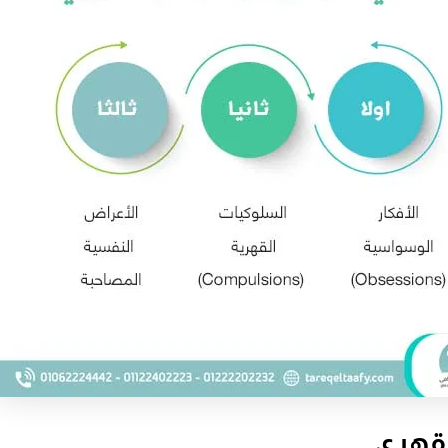
لقهري