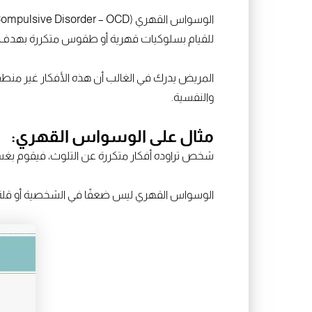
الوسواس القهري (Obsessive-Compulsive Disorder – OCD) هو اضطراب نفسي شائع يتميز بوجود أفكار وسواسية متكررة تسبب القلق و
للقيام بسلوكيات قهرية أو طقوس متكررة بهدف تق
المريض يدرك في الغالب أن هذه الأفكار غير منطقية،
والنفسية.
مثال على الوسواس القهري:
شخص تراوده أفكار متكررة عن التلوث، فيقوم بغس
الوسواس القهري ليس ضعفًا في الشخصية أو قلة