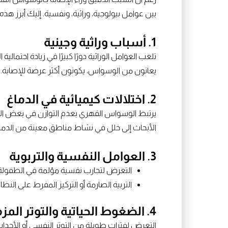
بين عوامل بيولوجية، وراثية، ونفسية. إليك أبرز هذه
1. أسباب وراثية وجينية
تلعب العوامل الوراثية دورًا كبيرًا في زيادة احتما
يعانون من الوسواس، يكونون أكثر عرضة للإصابة.
2. اختلالات كيميائية في الدماغ
يرتبط الوسواس القهري بعدم التوازن في بعض الن
الأبحاث إلى خلل في نشاط مناطق معينة من الدماغ 
3. العوامل النفسية والتربوية
التعرض لتجارب نفسية مؤلمة في الطفولة، 
التربية الصارمة أو التركيز المفرط على ال
4. الضغوط الحياتية والتوتر المزمن
التعرض لفترات طويلة من التوتر النفسي أو الأح