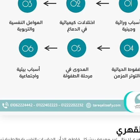
لقهري
هري لا يزال غير معروف بشكل قاطع، إلا أن الدراسات النفسية والطبية ت