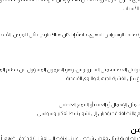
 الأسباب:
لية الإصابة بـالوسواس القهري، خاصةً إذا كان هناك تاريخ عائلي للمرض. الأ
واقل العصبية، مثل السيروتونين، وهو الهرمون المسؤول عن تنظيم المز
مثل القشرة الجبهية والنوى القاعدية.
مثل الإهمال أو العنف أو القمع العاطفي.
نظام والنظافة قد يؤديان إلى نشوء نمط تفكير وسواسي.
داث الصادمة (مثل فقدان شخص عزيز، الانفصال، الفشل) قد يُحفّز ظهو