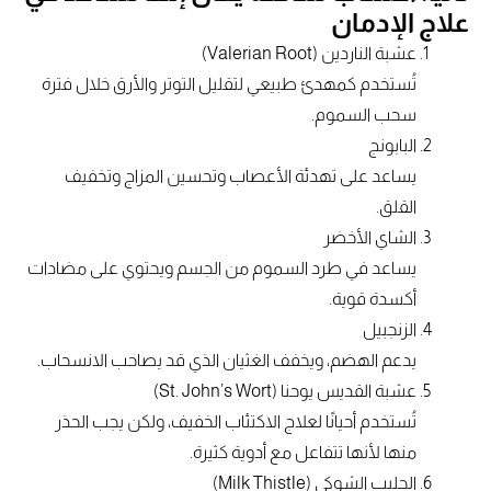
علاج الإدمان
عشبة الناردين (Valerian Root)
تُستخدم كمهدئ طبيعي لتقليل التوتر والأرق خلال فترة
سحب السموم.
البابونج
يساعد على تهدئة الأعصاب وتحسين المزاج وتخفيف
القلق.
الشاي الأخضر
يساعد في طرد السموم من الجسم ويحتوي على مضادات
أكسدة قوية.
الزنجبيل
يدعم الهضم، ويخفف الغثيان الذي قد يصاحب الانسحاب.
عشبة القديس يوحنا (St. John’s Wort)
تُستخدم أحيانًا لعلاج الاكتئاب الخفيف، ولكن يجب الحذر
منها لأنها تتفاعل مع أدوية كثيرة.
الحليب الشوكي (Milk Thistle)