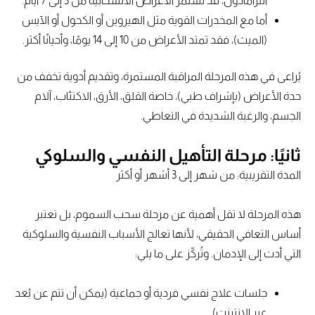
الترامادول، قد تستمر الأعراض الانسحابية من 5 إلى 7 أيام.
أما مع المخدرات القوية مثل الهيروين أو الكحول أو الآيس
(الميث)، فقد تمتد الأعراض من 10 إلى 14 يومًا، وأحيانًا أكثر.
يُراعى في هذه المرحلة المراقبة المستمرة، وتقديم أدوية تخفف من
حدة الأعراض (بإشراف طبي)، خاصة القلق، الأرق، الاكتئاب، آلام
الجسم، والرغبة الشديدة في التعاطي.
ثانيًا: مرحلة التأهيل النفسي والسلوكي
المدة التقريبية: من شهر إلى 3 أشهر أو أكثر
هذه المرحلة لا تقل أهمية عن مرحلة سحب السموم، بل تعتبر
أساس التعافي الحقيقي، لأنها تعالج الأسباب النفسية والسلوكية
التي أدت إلى الإدمان. وتُركّز على ما يلي:
جلسات علاج نفسي فردية أو جماعية (يمكن أن تتم عن بُعد
عبر الإنترنت).