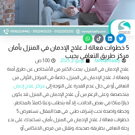
W
T
L
T
h
i
i
w
5 خطوات فعالة لـ علاج الإدمان في المنزل بأمان
a
k
n
i
t
t
k
t
مركز طريق التعافي يجيب
s
o
e
t
tareqeltaafy
يونيو 2, 2025
1:00 ص
a
k
d
e
p
i
r
علاج الإدمان في المنزل. يبحث الكثير من الأشخاص عن طرق آمنة
p
n
وفعالة لـ علاج الإدمان في المنزل، خاصةً في المراحل الأولى من
التعافي أو في حال عدم القدرة على التوجه إلى
مراكز علاج إدمان
متخصصة. وعلى الرغم من أن علاج الإدمان في المنزل قد يكون
خيارًا متاحًا في بعض الحالات، إلا أنه يتطلب وعيًا كاملًا بالمخاطر،
وخطة واضحة تحت إشراف طبي. في هذا المقال، نستعرض 5
خطوات فعالة لـ علاج الإدمان في المنزل بأمان، تساعدك على بدء
رحلة التعافي بطريقة صحيحة، وتقلل من فرص الانتكاس أو