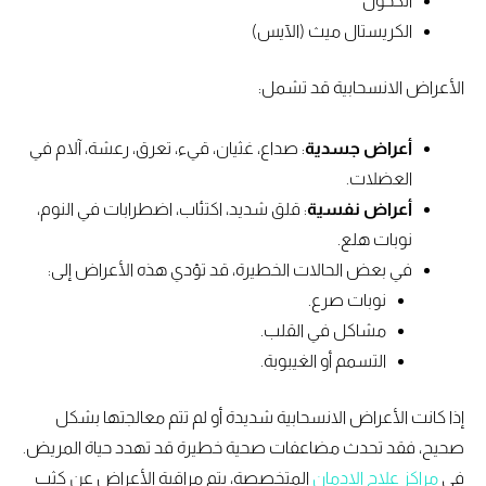
الكحول
الكريستال ميث (الآيس)
الأعراض الانسحابية قد تشمل:
أعراض جسدية
: صداع، غثيان، قيء، تعرق، رعشة، آلام في
العضلات.
أعراض نفسية
: قلق شديد، اكتئاب، اضطرابات في النوم،
نوبات هلع.
في بعض الحالات الخطيرة، قد تؤدي هذه الأعراض إلى:
نوبات صرع.
مشاكل في القلب.
التسمم أو الغيبوبة.
إذا كانت الأعراض الانسحابية شديدة أو لم تتم معالجتها بشكل
صحيح، فقد تحدث مضاعفات صحية خطيرة قد تهدد حياة المريض.
في
مراكز علاج الإدمان
المتخصصة، يتم مراقبة الأعراض عن كثب