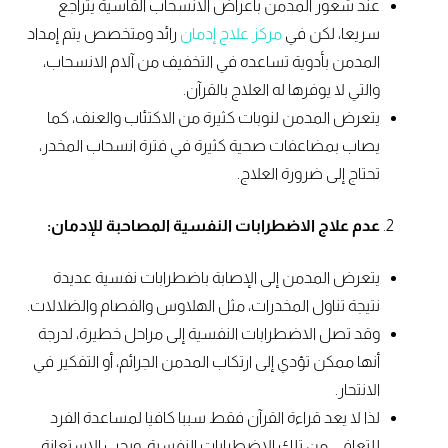
عند شعور المدمن بأعراض الانسحاب القاسية يتراجع
سريعا، لكن في
مركز علاج إدمان
رائد ومتخصص يتم إمداد
المدمن بأدوية تساعده في التخفيف من آلام الانسحاب،
والتي لا يوفرها له العلاج بالقرآن.
يتعرض المدمن لنوبات كثيرة من الاكتئاب والعنف، كما
يصاب بمضاعفات صحية كثيرة في فترة انسحاب المخدر،
تحتاج إلى ضرورة العلاج.
عدم علاج الاضطرابات النفسية المصاحبة للإدمان:
يتعرض المدمن إلى الإصابة باضطرابات نفسية عديدة
نتيجة تناول المخدرات، مثل الهلاوس والفصام والضلالات.
وقد تصل الاضطرابات النفسية إلى مراحل خطيرة، لدرجة
أنها ممكن تؤدي إلى ارتكاب المدمن الجرائم، أو التفكير في
الانتحار.
لذا لا يعد قراءة القرآن فقط سببا كافيا لمساعدة الفرد
للتعافي من تلك الاضطرابات النفسية، ويجب الاستعانة