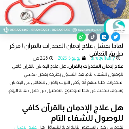
W
T
L
T
h
i
i
w
لماذا يفشل علاج إدمان المخدرات بالقرآن | مركز
a
k
n
i
t
t
k
t
طريق التعافي
s
o
e
t
tareqeltaafy
يونيو 5, 2025
2:26 ص
a
k
d
e
p
i
r
علاج إدمان المخدرات بالقرآن.
هل علاج الإدمان بالقرآن كافي
p
n
للوصول للشفاء التام، هذا التساؤل يطرحه بعض مدمني
المخدرات، ظنا منهم أنه يكفى التبرك بالقرآن لنتعافى من الإدمان،
وسوف نتحدث عن هذا الموضوع بالتفصيل من خلال مقالة اليوم.
هل علاج الإدمان بالقرآن كافي
للوصول للشفاء التام
نقدم من خلال السطور التالية إجابة للتساؤل هل
علاج الإدمان