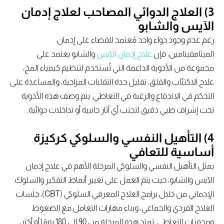
3) العلاج الدوائي المصاحب لعلاج إدمان
الآيس والشابو
رغم عدم وجود دواء واحد مُعتمد للقضاء على إدمان
الميثامفيتامين، فإن
علاج إدمان الآيس
والشابو يعتمد على
مجموعة من الأدوية الداعمة التي تُستخدم لتنظيم كيمياء المخ،
علاج الاكتئاب والقلق، تقليل حدة التقلبات المزاجية، والمساعدة على
التحكم في الاندفاع والرغبة في التعاطي. يتم وصف هذه الأدوية
تحت إشراف طبي دقيق لتجنب أي آثار جانبية أو تداخلات دوائية.
4) التأهيل النفسي والسلوكي كركيزة
أساسية للتعافي
يمثل التأهيل النفسي والسلوكي المرحلة الأهم في علاج إدمان
الآيس والشابو، حيث يتم العمل على تغيير أنماط التفكير والسلوك
الإدماني من خلال برامج العلاج المعرفي السلوكي (CBT)، جلسات
العلاج الفردي والجماعي، وبناء مهارات التعامل مع الضغوط
ومحفزات التعاطي. تمتد هذه المرحلة من 90 إلى 180 يومًا أو أكثر،