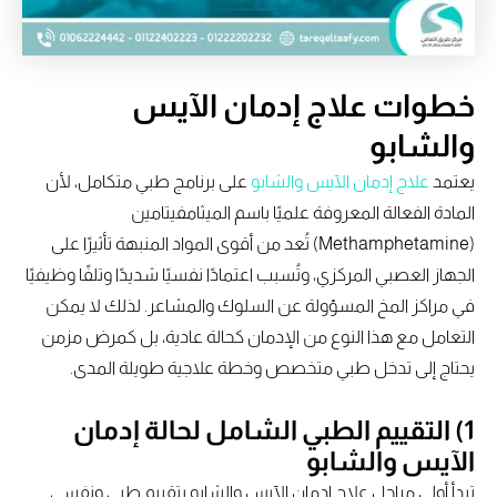
خطوات علاج إدمان الآيس
والشابو
يعتمد
علاج إدمان الآيس والشابو
على برنامج طبي متكامل، لأن
المادة الفعالة المعروفة علميًا باسم الميثامفيتامين
(Methamphetamine) تُعد من أقوى المواد المنبهة تأثيرًا على
الجهاز العصبي المركزي، وتُسبب اعتمادًا نفسيًا شديدًا وتلفًا وظيفيًا
في مراكز المخ المسؤولة عن السلوك والمشاعر. لذلك لا يمكن
التعامل مع هذا النوع من الإدمان كحالة عادية، بل كمرض مزمن
يحتاج إلى تدخل طبي متخصص وخطة علاجية طويلة المدى.
1) التقييم الطبي الشامل لحالة إدمان
الآيس والشابو
تبدأ أولى مراحل علاج إدمان الآيس والشابو بتقييم طبي ونفسي