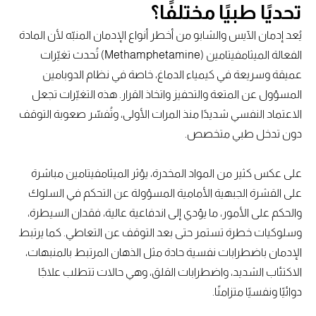
تحديًا طبيًا مختلفًا؟
يُعد إدمان الآيس والشابو من أخطر أنواع الإدمان المنبّه لأن المادة
الفعالة الميثامفيتامين (Methamphetamine) تُحدث تغيّرات
عميقة وسريعة في كيمياء الدماغ، خاصة في نظام الدوبامين
المسؤول عن المتعة والتحفيز واتخاذ القرار. هذه التغيّرات تجعل
الاعتماد النفسي شديدًا منذ المرات الأولى، وتُفسّر صعوبة التوقف
دون تدخل طبي متخصص.
على عكس كثير من المواد المخدرة، يؤثر الميثامفيتامين مباشرة
على القشرة الجبهية الأمامية المسؤولة عن التحكم في السلوك
والحكم على الأمور، ما يؤدي إلى اندفاعية عالية، فقدان السيطرة،
وسلوكيات خطرة تستمر حتى بعد التوقف عن التعاطي. كما يرتبط
الإدمان باضطرابات نفسية حادة مثل الذهان المرتبط بالمنبهات،
الاكتئاب الشديد، واضطرابات القلق، وهي حالات تتطلب علاجًا
دوائيًا ونفسيًا متزامنًا.