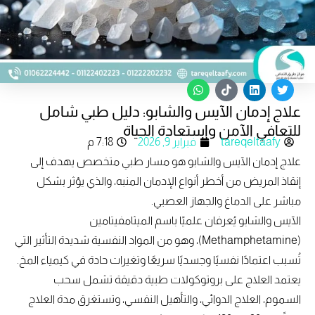
W
T
L
T
h
i
i
w
علاج إدمان الآيس والشابو: دليل طبي شامل
a
k
n
i
t
t
k
t
للتعافي الآمن واستعادة الحياة
s
o
e
t
tareqeltaafy
فبراير 9, 2026
7:18 م
a
k
d
e
p
i
r
علاج إدمان الآيس والشابو هو مسار طبي متخصص يهدف إلى
p
n
إنقاذ المريض من أخطر أنواع الإدمان المنبه، والذي يؤثر بشكل
مباشر على الدماغ والجهاز العصبي.
الآيس والشابو يُعرفان علميًا باسم الميثامفيتامين
(Methamphetamine)، وهو من المواد النفسية شديدة التأثير التي
تُسبب اعتمادًا نفسيًا وجسديًا سريعًا وتغيرات حادة في كيمياء المخ.
يعتمد العلاج على بروتوكولات طبية دقيقة تشمل سحب
السموم، العلاج الدوائي، والتأهيل النفسي، وتستغرق مدة العلاج