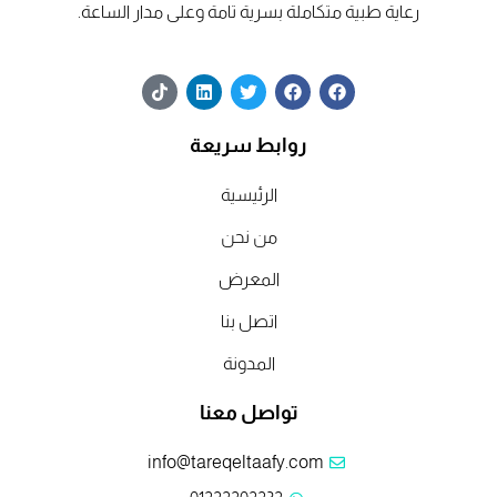
رعاية طبية متكاملة بسرية تامة وعلى مدار الساعة.
T
L
T
F
F
i
i
w
a
a
k
n
i
c
c
t
k
t
e
e
روابط سريعة
o
e
t
b
b
k
d
e
o
o
o
o
r
الرئيسية
i
n
k
k
من نحن
المعرض
اتصل بنا
المدونة
تواصل معنا
info@tareqeltaafy.com