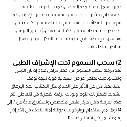
دقيق يشمل تحديد مدة التعاطي، كميات الجرعات، طريقة
الاستخدام، والتأثيرات الجسدية والنفسية الناتجة عن الإدمان. كما
يتم فحص الوظائف الحيوية، تقييم الحالة العقلية، والكشف عن
الاضطرابات المصاحبة مثل الاكتئاب، الذهان، أو القلق المزمن،
بهدف وضع خطة علاج فردية تناسب حالة كل مريض وتقلل
مخاطر المضاعفات.
2) سحب السموم تحت الإشراف الطبي
تُعد مرحلة سحب السموم من أخطر مراحل علاج إدمان الآيس
والشابو، حيث تظهر أعراض انسحابية قوية نتيجة توقف
الميثامفيتامين عن التأثير على الدماغ، مثل الاكتئاب الحاد، الإرهاق
الشديد، اضطرابات النوم، ونوبات الرغبة القهرية في التعاطي. تتم
هذه المرحلة داخل مركز علاجي متخصص وتستغرق عادةً من 7 إلى
14 يومًا، مع استخدام بروتوكولات دوائية آمنة للتحكم في الأعراض
وحماية المريض نفسيًا وجسديًا.