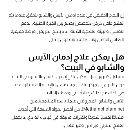
إن النجاح الحقيقي في علاج إدمان الآيس والشابو يتحقق عندما يتم
العلاج داخل مركز متخصص يجمع بين الخبرة الطبية، الدعم
النفسي، والبيئة العلاجية الآمنة، مما يمنح المريض فرصة حقيقية
للتعافي الكامل واستعادة حياته دون إدمان.
هل يمكن علاج إدمان الآيس
والشابو في البيت؟
يتساءل كثيرون هل يمكن علاج إدمان الآيس والشابو في البيت
دون اللجوء إلى مركز علاجي متخصص، والإجابة الطبية الواضحة
هي: لا يُنصح بذلك إطلاقًا في معظم الحالات.
الآيس والشابو، المعروفان علميًا باسم الميثامفيتامين
(Methamphetamine)، من أخطر المواد المنبهة التي تُحدث
اعتمادًا نفسيًا شديدًا وتغيّرات عميقة في كيمياء الدماغ، ما يجعل
العلاج المنزلي غير آمن وغير فعّال.