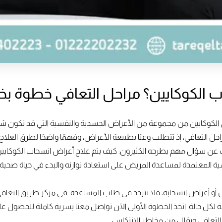
ب الكوكايين؟ مراحل التعافي خطوة ب
الكوكايين من مجموعة من الأعراض الجسدية والنفسية التي قد تكون شدي
حل التعافي، إذ تتطلب وعيًا بطبيعة الأعراض، وفهمًا واضحًا لطرق العلا
 عن سؤال مهم يطرحه الكثيرون: كيف يتم علاج أعراض انسحاب الكوكايي
 المعتمدة لمساعدة المريض على استعادة توازنه والبدء في حياة صحية خ
ين أو أعراض انسحابه، فلا تتردد في طلب المساعدة. في مركز طريق التعافي 
صة لكل حالة. اتخذ الخطوة الأولى الآن تواصل معنا بسرية كاملة للحص
التعافي ويقلل من مخاطر الانتكاس.