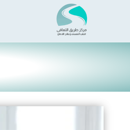
خطي
لى
لمحتوى