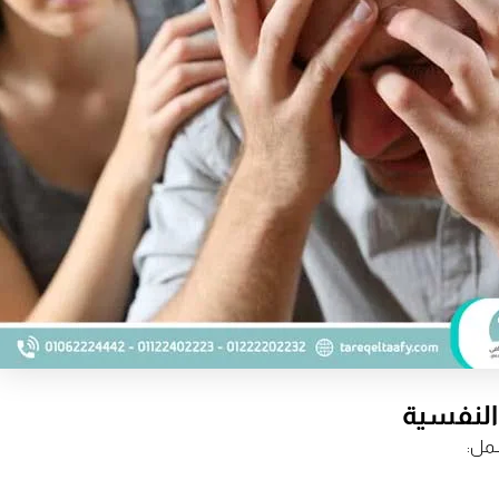
 النفسية
شمل: