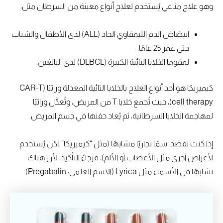
وهو علاج مناعي يُستخدم لعلاج أنواع معينة من السرطان مثل:
ابيضاض الدم الليمفاوي الحاد (ALL) لدى الأطفال والشباب
حتى عمر 25 عامًا.
لمفوما الخلايا البائية الكبيرة (DLBCL) لدى البالغين.
كيميريكا هو أحد أنواع العلاج بالخلايا التائية المعدلة وراثيًا (CAR-T
cell therapy)، حيث تُجمع خلايا T من المريض، وتُعدَّل وراثيًا
لمهاجمة الخلايا السرطانية، ثم يُعاد حقنها في جسم المريض.
إذا كنت تقصد اسمًا تجاريًا مشابهًا (مثل “كيميريكا” لكن يُستخدم
لأغراض أخرى مثل الأعصاب أو الألم)، فرجاءً التأكيد، لأن هناك
تشابهًا في الأسماء مثل Lyrica (الاسم العلمي: Pregabalin).