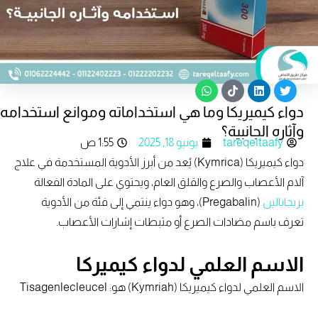
W
T
L
T
h
i
i
w
دواء كيميريكا وما هي استخداماته وموانع استخدامه
a
k
n
i
t
t
k
t
وآثاره الجانبية؟
s
o
e
t
tareqeltaafy
يونيو 18, 2025
1:55 ص
a
k
d
e
p
i
r
دواء كيميريكا (Kymrica) يُعد من أبرز الأدوية المستخدمة في علاج
p
n
آلام الأعصاب والصرع والقلق العام، ويحتوي على المادة الفعالة
بريجابالين
(Pregabalin)، وهو دواء ينتمي إلى فئة من الأدوية
تعرف باسم مضادات الصرع أو مثبطات إشارات الأعصاب.
الاسم العلمي لدواء كيميركا
الاسم العلمي لدواء كيميريكا (Kymriah) هو: Tisagenlecleucel