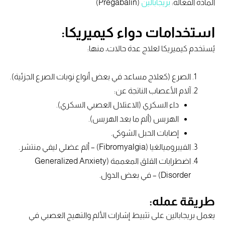
المادة الفعالة:
بريجابالين
(Pregabalin)
استخدامات دواء كيميريكا:
يُستخدم كيميريكا لعلاج عدة حالات، منها:
الصرع (كعلاج مساعد في بعض أنواع نوبات الصرع الجزئية).
آلام الأعصاب الناتجة عن:
داء السكري (الاعتلال العصبي السكري).
الهربس (ألم ما بعد الهربس).
إصابات الحبل الشوكي.
الفيبروميالغيا (Fibromyalgia) – ألم عضلي ليفي منتشر.
اضطرابات القلق المعممة (Generalized Anxiety
Disorder) – في بعض الدول.
طريقة عمله:
يعمل بريجابالين على تثبيط إشارات الألم والتهيج العصبي في