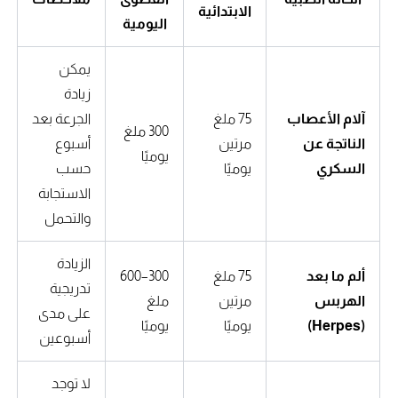
الابتدائية
اليومية
يمكن
زيادة
آلام الأعصاب
75 ملغ
الجرعة بعد
300 ملغ
الناتجة عن
مرتين
أسبوع
يوميًا
السكري
يوميًا
حسب
الاستجابة
والتحمل
الزيادة
ألم ما بعد
75 ملغ
300–600
تدريجية
الهربس
مرتين
ملغ
على مدى
(Herpes)
يوميًا
يوميًا
أسبوعين
لا توجد