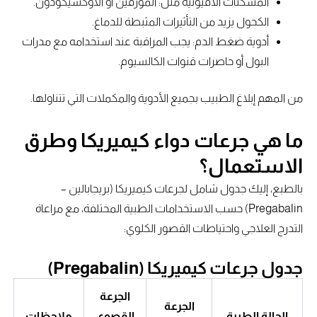
المسكنات الأفيونية مثل: المورفين أو الأوكسيكودون.
الكحول يزيد من التأثيرات المثبطة للدماغ.
أدوية ضغط الدم: يجب المراقبة عند استخدامه مع مدرات
البول أو حاصرات قنوات الكالسيوم.
من المهم إبلاغ الطبيب بجميع الأدوية والمكملات التي تتناولها.
ما هي جرعات دواء كيميريكا وطرق
الاستعمال؟
بالطبع، إليك جدول شامل لجرعات كيميريكا (بريجابالين –
Pregabalin) حسب الاستخدامات الطبية المختلفة، مع مراعاة
التدرج العلاجي واحتياطات القصور الكلوي:
جدول جرعات كيميريكا (Pregabalin)
الجرعة
الجرعة
الحالة الطبية
القصوى
ملاحظات