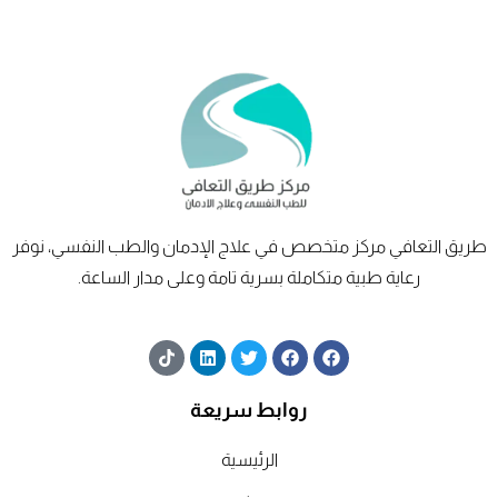
طريق
التعافي
مركز متخصص في علاج الإدمان والطب النفسي، نوفر
رعاية طبية متكاملة بسرية تامة وعلى مدار الساعة.
T
L
T
F
F
i
i
w
a
a
k
n
i
c
c
t
k
t
e
e
روابط سريعة
o
e
t
b
b
k
d
e
o
o
الرئيسية
i
r
o
o
n
k
k