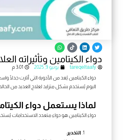
W
T
L
T
h
i
i
w
a
k
n
i
دواء الكيتامين وتأثيراته الع
t
t
k
t
s
o
e
t
a
k
d
e
tareqeltaafy
يونيو 9, 2025
3:01 م
p
i
r
p
n
دواء الكيتامين يُعد من الأدوية التي أثارت جدلًا 
اليوم يُستخدم بشكل متزايد لعلاج العديد من الحالات الصحية. إليك 7 حقائق مذهلة حو
لماذا يستعمل دواء الكيتام
دواء الكيتامين هو دواء متعدد الاستخدامات يُست
التخدير
: