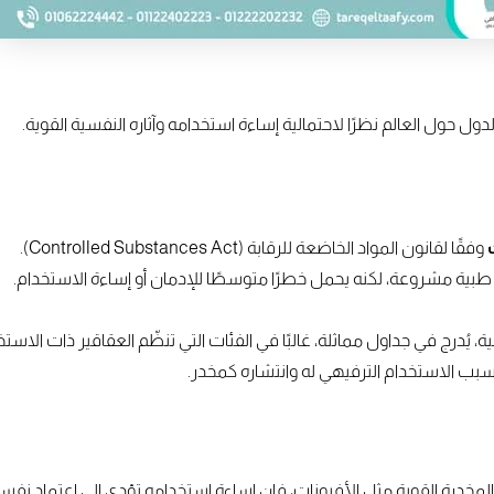
ول حول العالم نظرًا لاحتمالية إساءة استخدامه وآثاره النفسية القوية.
وفقًا لقانون المواد الخاضعة للرقابة (Controlled Substances Act).
طبية مشروعة، لكنه يحمل خطرًا متوسطًا للإدمان أو إساءة الاستخدام.
ة، يُدرج في جداول مماثلة، غالبًا في الفئات التي تنظّم العقاقير ذات الاس
سبب الاستخدام الترفيهي له وانتشاره كمخدر.
اد المخدرة القوية مثل الأفيونات، فإن إساءة استخدامه تؤدي إلى اعتماد نفس