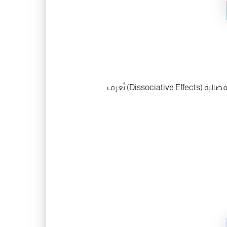
بالرغم من فوائده، يُستخدم دواء الكيتامين بحذر بسبب احتمال إساءة استخدامه كمخدر ترفيهي، حيث يسبب تأثيرات انفصالية (Dissociative Effects) تُعرف