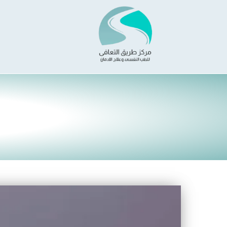
خطي
لى
لمحتوى