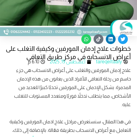
W
T
L
T
h
i
i
w
خطوات علاج إدمان المورفين وكيفية التغلب على
a
k
n
i
t
t
k
t
أعراض الانسحابه في مركز طريق التعافي
s
o
e
t
tareqeltaafy
أغسطس 19, 2025
6:10 م
a
k
d
e
p
i
r
علاج إدمان المورفين والتغلب على أعراض الانسحاب هي جزء
p
n
حاسم من رحلة التعافي للأفراد الذين يعانون من هذه الإدمان
المدمرة. يشكل الإدمان على المورفين تحديًا كبيرًا للعديد من
الأشخاص، مما يتطلب تدخلاً فوريًا ومتعدد المستويات للتغلب
عليه.
في هذا المقال، سنستعرض مراحل علاج ادمان المورفين وكيفية
التعامل مع أعراض الانسحاب بطريقة فعّالة. بالإضافة إلى ذلك،