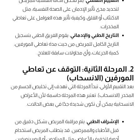
التقييم النفسي
: يتم فحص الحالة النفسية للمريض
لتحديد مدى تأثير الإدمان على الصحة النفسية، مثل
الاكتئاب أو القلق، وكيفية تأثير هذه العوامل على تعاطي
المخدرات.
التاريخ الطبي والإدماني
: يقوم الفريق الطبي بتسجيل
التاريخ الكامل للمريض من حيث مدة تعاطي المورفين،
كمية الجرعات، وأي محاولات سابقة للعلاج.
2.
المرحلة الثانية: التوقف عن تعاطي
المورفين (الانسحاب)
بعد التقييم الأولي، تبدأ المرحلة التي تهدف إلى تخليص الجسم من
المخدر (الانسحاب). تعتبر هذه المرحلة حاسمة لأن الأعراض
الانسحابية يمكن أن تكون شديدة جدًا في بعض الحالات.
الإشراف الطبي
: يتم مراقبة المريض بشكل دقيق من
قبل الأطباء والممرضين. قد يتطلب المريض استخدام
أدوية لتخفيف الأعراض مثل الميثادون أو البوبرينورفين