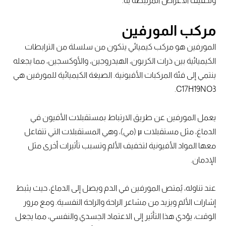
وتخفيف الأعراض المرتبطة به.
مركب المورفين
المورفين هو مركب كيميائي يتكون من سلسلة من الترابطات
الكيميائية بين ذرات الكربون، الهيدروجين، والأوكسجين، مما يجعله
ينتمي إلى فئة المركبات الأفيونية. الصيغة الكيميائية للمورفين هي
C17H19NO3.
يعمل المورفين عن طريق الارتباط بمستقبلات الأفيون في
الدماغ، مثل مستقبلات μ (مي)، وهي المستقبلات التي تتفاعل
معها المواد الأفيونية لتخفيف الألم وتسبب تأثيرات أخرى مثل
الإدمان.
عند تناوله، يُمتص المورفين في الدم ويصل إلى الدماغ، حيث يثبط
إشارات الألم ويزيد من مشاعر الراحة والراحة النفسية. ومع مرور
الوقت، يؤدي هذا التأثير إلى الاعتماد الجسدي والنفسي، مما يجعل