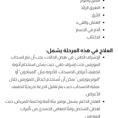
القلق والتوتر
التعرق الزائد
الأرق
الغثيان والقيء
آلام في الجسم
الاكتئاب
العلاج في هذه المرحلة يشمل:
الإشراف الطبي: في بعض الحالات، يجب أن يتم انسحاب
المورفين تحت إشراف طبي، حيث يمكن استخدام أدوية
لتخفيف أعراض الانسحاب. الأدوية مثل “الميثادون” أو
“البوبرينورفين” يمكن أن تُستخدم كبدائل للمورفين خلال
عملية الانسحاب، حيث يتم تقليل الجرعة تدريجيًا لتخفيف
الأعراض.
العلاج الداعم: يشمل توفير بيئة آمنة وداعمة للمريض، حيث
يُعطى الشخص وقتًا للتعافي الجسدي من تأثيرات
المورفين.