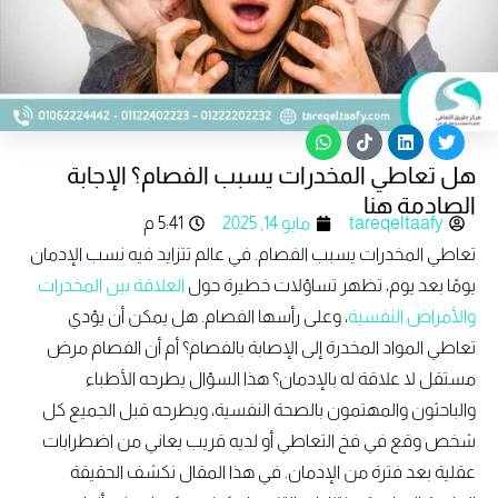
W
T
L
T
h
i
i
w
هل تعاطي المخدرات يسبب الفصام؟ الإجابة
a
k
n
i
t
t
k
t
الصادمة هنا
s
o
e
t
tareqeltaafy
مايو 14, 2025
5:41 م
a
k
d
e
p
i
r
تعاطي المخدرات يسبب الفصام. في عالم تتزايد فيه نسب الإدمان
p
n
يومًا بعد يوم، تظهر تساؤلات خطيرة حول
العلاقة بين المخدرات
والأمراض النفسية
، وعلى رأسها الفصام. هل يمكن أن يؤدي
تعاطي المواد المخدرة إلى الإصابة بالفصام؟ أم أن الفصام مرض
مستقل لا علاقة له بالإدمان؟ هذا السؤال يطرحه الأطباء
والباحثون والمهتمون بالصحة النفسية، ويطرحه قبل الجميع كل
شخص وقع في فخ التعاطي أو لديه قريب يعاني من اضطرابات
عقلية بعد فترة من الإدمان. في هذا المقال نكشف الحقيقة