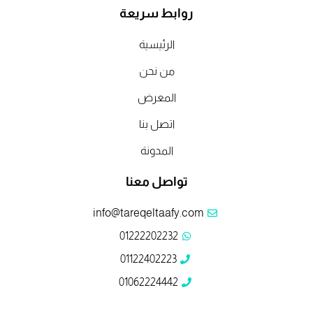
k
n
i
c
c
t
k
t
e
e
روابط سريعة
o
e
t
b
b
k
d
e
o
o
الرئيسية
i
r
o
o
n
k
k
من نحن
المعرض
اتصل بنا
المدونة
تواصل معنا
info@tareqeltaafy.com
01222202232
01122402223
01062224442