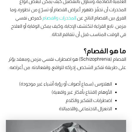
العلمية الصادمة، ونتناول بالتفصيل كيف يمكن لبعض أنواع
المخدرات أن تحفّز ظهور أعراض الفصام أو تسرّع من تطوره، وما
الفرق بين الفصام الناتج عن
المخدرات والفصام
كمرض نفسي
مزمن. تابع القراءة لتكتشف الإجابة، وكيف يمكن الوقاية أو العلاج
في الوقت المناسب قبل أن تتفاقم الحالة.
ما هو الفصام؟
الفصام (Schizophrenia) هو اضطراب نفسي مزمن ومعقد يؤثر
على طريقة تفكير الشخص، إدراكه للواقع، وانفعالاته. من أعراضه:
الهلاوس (سماع أصوات أو رؤية أشياء غير موجودة)
الأوهام (اقتناع بأفكار غير واقعية)
اضطرابات التفكير والكلام
الانعزال الاجتماعي واللامبالاة