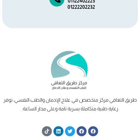
01122402223
01222202232
طريق
التعافي
مركز متخصص في علاج الإدمان والطب النفسي، نوفر
رعاية طبية متكاملة بسرية تامة وعلى مدار الساعة.
T
L
T
F
F
i
i
w
a
a