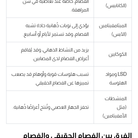
الفصام، خاصة عند تعاطيه في سن
(الكانابيس)
المراهقة.
الميثامفيتامين
يؤدي إلى نوبات ذُهانية حادة تشبه
(الآيس)
الفصام، وقد تستمر لأيام أو أسابيع.
يزيد من النشاط الذهاني، وقد يُفاقم
الكوكايين
أعراض الفصام لدى المصابين.
LSD ومواد
تسبب هلوسات قوية وأوهام قد يصعب
الهلوسة
تمييزها عن الفصام الحقيقي.
المنشطات
(مثل
تحفز الجهاز العصبي وتُنتج أعراضًا ذُهانية.
الأمفيتامين)
الفرق بين الفصام الحقيقي والفصام