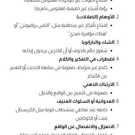
رؤية أشياء غير حقيقية (هلاوس بصرية)
الأوهام (الضلالات)
اقتناع بأفكار غير منطقية مثل: “الناس يراقبونني” أو
“هناك مؤامرة ضدي”
الشك والبارانويا
شعور دائم بالخوف أو أن الآخرين يريدون إيذاءه
اضطراب في التفكير والكلام
كلام غير مترابط، صعوبة في متابعة الحديث أو التعبير
عن الأفكار
الارتباك الذهني
صعوبة في التمييز بين الواقع والخيال
العدوانية أو السلوك العنيف
خاصة عند تعاطي منشطات قوية مثل الكريستال
ميث أو الكوكايين
الانعزال والانفصال عن الواقع
فقدان الاتصال بالعالم المحيط، وعدم الاستجابة