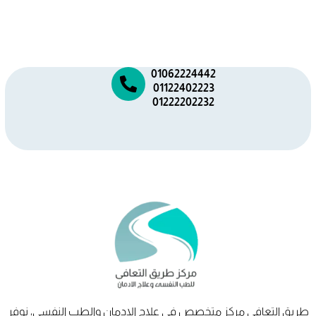
01062224442
01122402223
01222202232
طريق
التعافي
مركز متخصص في علاج الإدمان والطب النفسي، نوفر