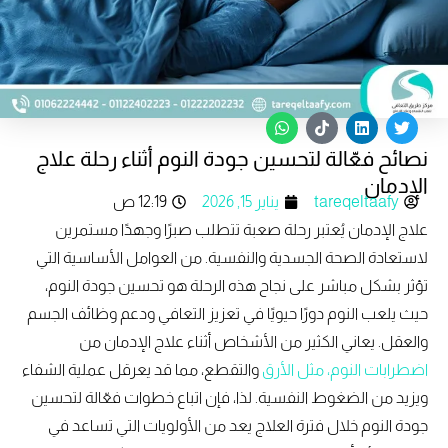
W
T
L
T
h
i
i
w
نصائح فعّالة لتحسين جودة النوم أثناء رحلة علاج
a
k
n
i
t
t
k
t
الإدمان
s
o
e
t
tareqeltaafy
يناير 15, 2026
12:19 ص
a
k
d
e
p
i
r
علاج الإدمان يُعتبر رحلة صعبة تتطلب صبرًا وجهدًا مستمرين
p
n
لاستعادة الصحة الجسدية والنفسية. من العوامل الأساسية التي
تؤثر بشكل مباشر على نجاح هذه الرحلة هو تحسين جودة النوم،
حيث يلعب النوم دورًا حيويًا في تعزيز التعافي ودعم وظائف الجسم
والعقل. يعاني الكثير من الأشخاص أثناء علاج الإدمان من
اضطرابات النوم، مثل الأرق
والتقطع، مما قد يعرقل عملية الشفاء
ويزيد من الضغوط النفسية. لذا، فإن اتباع خطوات فعّالة لتحسين
جودة النوم خلال فترة العلاج يعد من الأولويات التي تساعد في