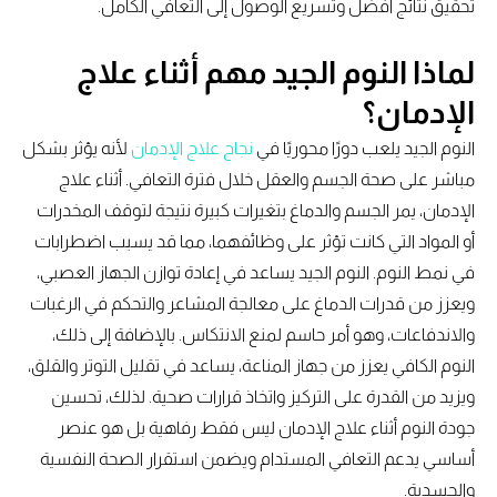
تحقيق نتائج أفضل وتسريع الوصول إلى التعافي الكامل.
لماذا النوم الجيد مهم أثناء علاج
الإدمان؟
النوم الجيد يلعب دورًا محوريًا في
نجاح علاج الإدمان
لأنه يؤثر بشكل
مباشر على صحة الجسم والعقل خلال فترة التعافي. أثناء علاج
الإدمان، يمر الجسم والدماغ بتغيرات كبيرة نتيجة لتوقف المخدرات
أو المواد التي كانت تؤثر على وظائفهما، مما قد يسبب اضطرابات
في نمط النوم. النوم الجيد يساعد في إعادة توازن الجهاز العصبي،
ويعزز من قدرات الدماغ على معالجة المشاعر والتحكم في الرغبات
والاندفاعات، وهو أمر حاسم لمنع الانتكاس. بالإضافة إلى ذلك،
النوم الكافي يعزز من جهاز المناعة، يساعد في تقليل التوتر والقلق،
ويزيد من القدرة على التركيز واتخاذ قرارات صحية. لذلك، تحسين
جودة النوم أثناء علاج الإدمان ليس فقط رفاهية بل هو عنصر
أساسي يدعم التعافي المستدام ويضمن استقرار الصحة النفسية
والجسدية.