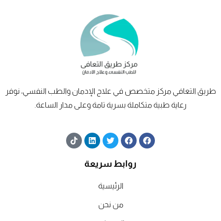
طريق
التعافي
مركز متخصص في علاج الإدمان والطب النفسي، نوفر
رعاية طبية متكاملة بسرية تامة وعلى مدار الساعة.
T
L
T
F
F
i
i
w
a
a
k
n
i
c
c
t
k
t
e
e
روابط سريعة
o
e
t
b
b
k
d
e
o
o
الرئيسية
i
r
o
o
n
k
k
من نحن