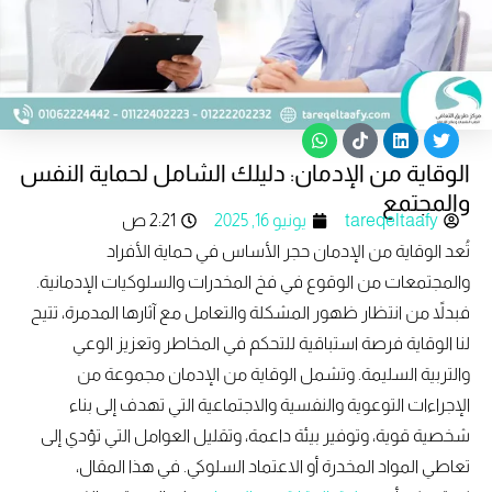
W
T
L
T
h
i
i
w
الوقاية من الإدمان: دليلك الشامل لحماية النفس
a
k
n
i
t
t
k
t
والمجتمع
s
o
e
t
tareqeltaafy
يونيو 16, 2025
2:21 ص
a
k
d
e
p
i
r
تُعد الوقاية من الإدمان حجر الأساس في حماية الأفراد
p
n
والمجتمعات من الوقوع في فخ المخدرات والسلوكيات الإدمانية.
فبدلاً من انتظار ظهور المشكلة والتعامل مع آثارها المدمرة، تتيح
لنا الوقاية فرصة استباقية للتحكم في المخاطر وتعزيز الوعي
والتربية السليمة. وتشمل الوقاية من الإدمان مجموعة من
الإجراءات التوعوية والنفسية والاجتماعية التي تهدف إلى بناء
شخصية قوية، وتوفير بيئة داعمة، وتقليل العوامل التي تؤدي إلى
تعاطي المواد المخدرة أو الاعتماد السلوكي. في هذا المقال،