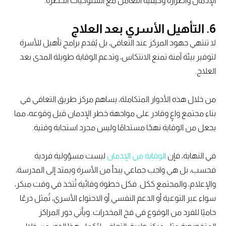
الإدمان وأضراره وكيفية التعامل مع السلوكيات الخطرة.
6.
التأهيل الأسري بعد العلاج
لا تنتهي جهود المركز عند التعافي، بل يُقدم برامج تأهيل للأسرة
لتوفير بيئة آمنة تمنع الانتكاس، وتدعم الوقاية طويلة المدى بعد
العلاج.
من خلال هذه الأدوار المتكاملة، يساهم مركز طريق التعافي في
بناء مجتمع واعٍ وقادر على مواجهة خطر الإدمان قبل وقوعه، مما
يجعل من الوقاية نهجًا مستدامًا وليس مجرد استجابة وقتية.
في النهاية، فإن
الوقاية من الإدمان
ليست مسؤولية فردية
فحسب، بل هي واجب جماعي يبدأ من الأسرة ويمتد إلى المدرسة،
والإعلام، والمجتمع ككل. فكل خطوة وقائية تُتخذ في وقت مبكر،
سواء عبر التوعية أو الدعم النفسي أو الاحتواء الأسري، تُمثل درعًا
حاميًا للفرد من الوقوع في فخ المخدرات. ويأتي دور المراكز