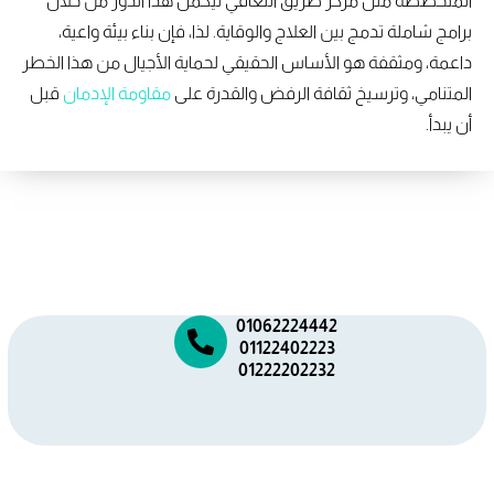
المتخصصة مثل مركز طريق التعافي ليُكمل هذا الدور من خلال
برامج شاملة تدمج بين العلاج والوقاية. لذا، فإن بناء بيئة واعية،
داعمة، ومثقفة هو الأساس الحقيقي لحماية الأجيال من هذا الخطر
المتنامي، وترسيخ ثقافة الرفض والقدرة على
مقاومة الإدمان
قبل
أن يبدأ.
01062224442
01122402223
01222202232