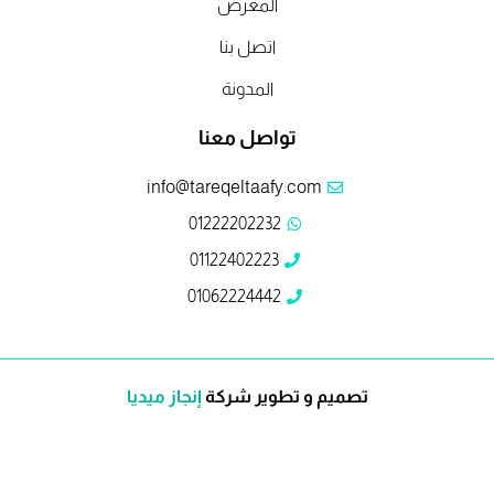
المعرض
اتصل بنا
المدونة
تواصل معنا
info@tareqeltaafy.com
01222202232
01122402223
01062224442
تصميم و تطوير شركة
إنجاز ميديا