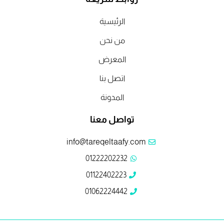
k
n
i
c
c
الرئيسية
t
k
t
e
e
من نحن
b
b
t
المعرض
e
o
اتصل بنا
k
d
e
o
o
المدونة
i
r
o
o
تواصل معنا
n
k
k
info@tareqeltaafy.com
01222202232
01122402223
01062224442