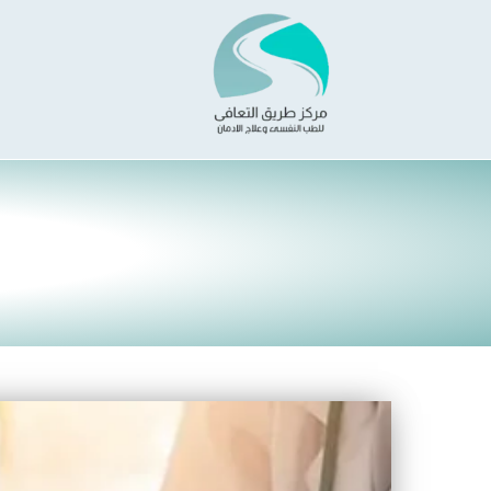
خطي
لى
لمحتوى