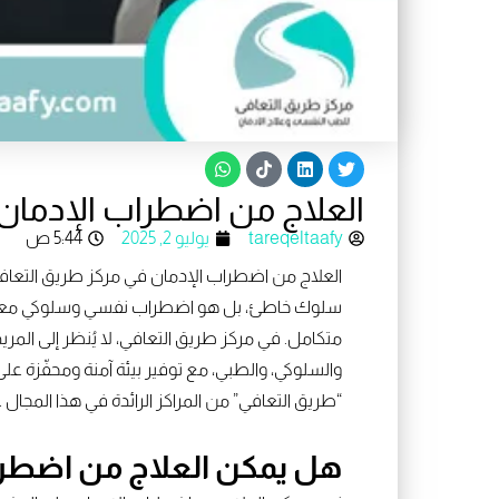
W
T
L
T
h
i
i
w
a
k
n
i
العلاج من اضطراب الإدمان 
t
t
k
t
s
o
e
t
e
d
k
tareqeltaafy
a
يوليو 2, 2025
5:44 ص
p
i
r
p
n
العلاج من اضطراب الإدمان في مركز طريق التعافي 
سلوك خاطئ، بل هو اضطراب نفسي وسلوكي معقّد 
متكامل. في مركز طريق التعافي، لا يُنظر إلى المر
والسلوكي، والطبي، مع توفير بيئة آمنة ومحفّزة عل
“طريق التعافي” من المراكز الرائدة في هذا المجا
هل يمكن العلاج من اضطرا