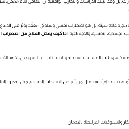
ت، بل وقد أثبتت الدراسات والتجارب الواقعية أن التعافي التام ممكن، 
جرد عادة سيئة، بل هو اضطراب نفسي وسلوكي معقّد يؤثر على الدماغ ويغيّ
الجسدية، النفسية، والاجتماعية.
اذا كيف يمكن العلاج من اضطراب ال
 مشكلة، وطلب المساعدة. هذه المرحلة تتطلب شجاعة ووعي، لكنها الأسا
منة، باستخدام أدوية تقلل من أعراض الانسحاب الجسدي مثل التعرق، القلق،