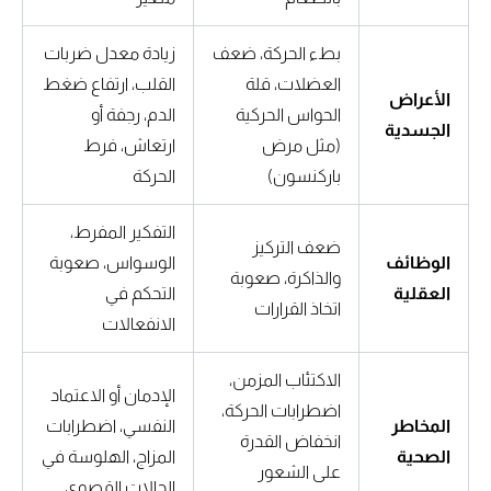
بطء الحركة، ضعف
زيادة معدل ضربات
العضلات، قلة
القلب، ارتفاع ضغط
الأعراض
الحواس الحركية
الدم، رجفة أو
الجسدية
(مثل مرض
ارتعاش، فرط
باركنسون)
الحركة
التفكير المفرط،
ضعف التركيز
الوظائف
الوسواس، صعوبة
والذاكرة، صعوبة
العقلية
التحكم في
اتخاذ القرارات
الانفعالات
الاكتئاب المزمن،
الإدمان أو الاعتماد
اضطرابات الحركة،
المخاطر
النفسي، اضطرابات
انخفاض القدرة
الصحية
المزاج، الهلوسة في
على الشعور
الحالات القصوى