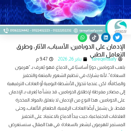
W
T
L
T
h
i
i
w
الإدمان على الدوبامين: الأسباب، الآثار، وطرق
a
k
n
i
t
t
k
t
التعامل الطبي
s
o
e
t
tareqeltaafy
يناير 26, 2026
9:47 م
a
k
d
e
p
i
r
يلعب الدوبامين دورًا أساسيًا في الدماغ، فهو يُعرف بـ “هرمون
p
n
السعادة”، لأنه يشارك في تنظيم الشعور بالمتعة والتحفيز
والمكافأة. لكن عندما تتحول الأنشطة اليومية أو العادات الترفيهية
إلى مصادر مفرطة لإطلاق الدوبامين، قد ينشأ ما يُعرف بـ الإدمان
على الدوبامين. هذا النوع من الإدمان لا يتعلق بالمواد المخدرة
فقط، بل يشمل أيضًا العادات الرقمية، الطعام، الألعاب، وحتى
العلاقات الاجتماعية، حيث يبدأ الدماغ بالاعتماد على التحفيز
المستمر للهرمون ليشعر بالسعادة. في هذا المقال، سنستعرض