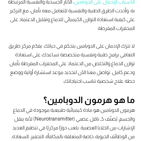
الأسباب الإدمان على الدوبامين
، الآثار الجسدية والنفسية المرتبطة
به، وأحدث الطرق الطبية والنفسية للتعامل معه بأمان، مع التركيز
على كيفية استعادة التوازن الكيميائي للدماغ وتقليل الاعتماد على
المحفزات المفرطة.
لا تترك الإدمان على الدوبامين يتحكم في حياتك. يقدّم مركز طريق
التعافي برامج طبية ونفسية متخصصة تساعدك على استعادة
توازن الدماغ والتخلص من الاعتماد على المحفزات المفرطة بأمان
ودعم كامل. تواصل معنا الآن لتحديد موعد استشارة أولية ووضع
خطة علاج شخصية تناسب احتياجاتك.
ما هو هرمون الدوبامين؟
هرمون الدوبامين هو مادة كيميائية طبيعية موجودة في الدماغ
والجسم، يُصنّف كـ ناقل عصبي (Neurotransmitter) لأنه ينقل
الإشارات بين الخلايا العصبية. يلعب دورًا مركزيًا في تنظيم العديد
من الوظائف الحيوية، خاصة المتعلقة بالمكافأة، التحفيز، السعادة،