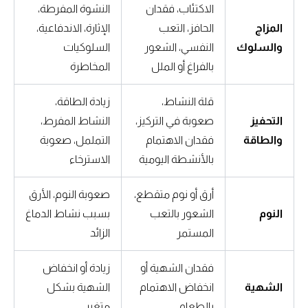
الاكتئاب، فقدان
النشوة المفرطة،
المزاج
الحافز، التعب
الإثارة، الاندفاعية،
والسلوك
النفسي، الشعور
السلوكيات
بالفراغ أو الملل
المخاطرة
قلة النشاط،
زيادة الطاقة،
التحفيز
صعوبة في التركيز،
النشاط المفرط،
والطاقة
فقدان الاهتمام
التململ، صعوبة
بالأنشطة اليومية
الاسترخاء
أرق أو نوم متقطع،
صعوبة النوم، الأرق
النوم
الشعور بالتعب
بسبب نشاط الدماغ
المستمر
الزائد
فقدان الشهية أو
زيادة أو انخفاض
الشهية
انخفاض الاهتمام
الشهية بشكل
بالطعام
متغير