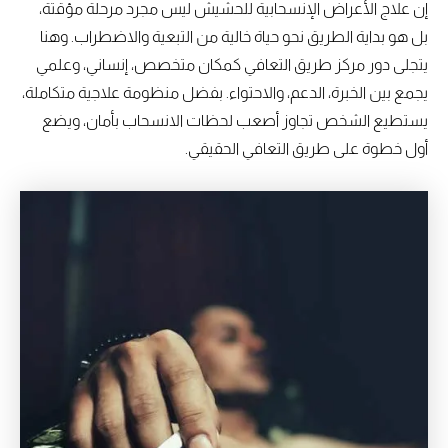
إن علاج الأعراض الإنسحابية للحشيش ليس مجرد مرحلة مؤقتة،
بل هو بداية الطريق نحو حياة خالية من التبعية والاضطراب. وهنا
يتجلى دور مركز طريق التعافي كمكان متخصص، إنساني، وعلمي
يجمع بين الخبرة، الدعم، والاحتواء. بفضل منظومة علاجية متكاملة،
يستطيع الشخص تجاوز أصعب لحظات الانسحاب بأمان، ويضع
أول خطوة على طريق التعافي الحقيقي.