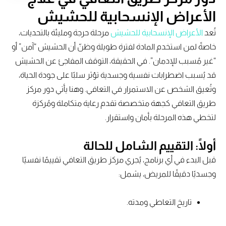
الأعراض الإنسحابية للحشيش
تُعد
الأعراض الإنسحابية للحشيش
مرحلة حرجة ومليئة بالتحديات،
خاصةً لمن استخدم المادة لفترة طويلة وظنّ أن الحشيش “آمن” أو
“غير مُسبب للإدمان”. في الحقيقة، التوقف المفاجئ عن الحشيش
قد يُسبب اضطرابات نفسية وجسدية تؤثر سلبًا على جودة الحياة،
وتُعيق الشخص عن الاستمرار في التعافي. وهنا يأتي دور مركز
طريق التعافي كجهة متخصصة تقدم رعاية متكاملة ومُركزة
لتخطي هذه المرحلة بأمان واستقرار.
أولًا: التقييم الشامل للحالة
قبل البدء في أي برنامج، يُجري مركز طريق التعافي تقييمًا نفسيًا
وجسديًا دقيقًا للمريض، يشمل:
تاريخ التعاطي ومدته.