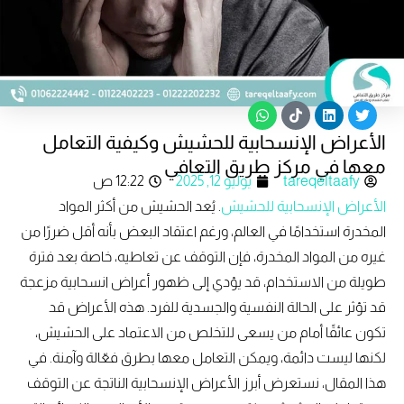
W
T
L
T
h
i
i
w
الأعراض الإنسحابية للحشيش وكيفية التعامل
a
k
n
i
t
t
k
t
معها في مركز طريق التعافي
s
o
e
t
tareqeltaafy
يوليو 12, 2025
12:22 ص
a
k
d
e
p
i
r
الأعراض الإنسحابية للحشيش
. يُعد الحشيش من أكثر المواد
p
n
المخدرة استخدامًا في العالم، ورغم اعتقاد البعض بأنه أقل ضررًا من
غيره من المواد المخدرة، فإن التوقف عن تعاطيه، خاصة بعد فترة
طويلة من الاستخدام، قد يؤدي إلى ظهور أعراض انسحابية مزعجة
قد تؤثر على الحالة النفسية والجسدية للفرد. هذه الأعراض قد
تكون عائقًا أمام من يسعى للتخلص من الاعتماد على الحشيش،
لكنها ليست دائمة، ويمكن التعامل معها بطرق فعّالة وآمنة. في
هذا المقال، نستعرض أبرز الأعراض الإنسحابية الناتجة عن التوقف