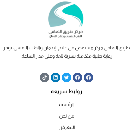
طريق
التعافي
مركز متخصص في علاج الإدمان والطب النفسي، نوفر
رعاية طبية متكاملة بسرية تامة وعلى مدار الساعة.
T
L
T
F
F
i
i
w
a
a
k
n
i
c
c
t
k
t
e
e
روابط سريعة
o
e
t
b
b
k
d
e
o
o
الرئيسية
i
r
o
o
n
k
k
من نحن
المعرض