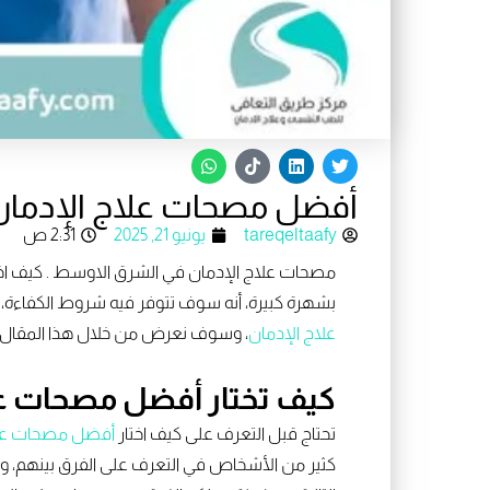
W
T
L
T
h
i
i
w
a
k
n
i
أفضل مصحات علاج الإدمان 
t
t
k
t
s
o
e
t
a
k
d
e
tareqeltaafy
يونيو 21, 2025
2:31 ص
p
i
r
p
n
مصحات علاج الإدمان في الشرق الاوسط . كيف اخت
بشهرة كبيرة، أنه سوف تتوفر فيه شروط الكفاءة، 
علاج الإدمان
، وسوف نعرض من خلال هذا المقال بع
كيف تختار أفضل مصحات عل
تحتاج قبل التعرف على كيف اختار
أفضل مصحات علا
كثير من الأشخاص في التعرف على الفرق بينهم، و