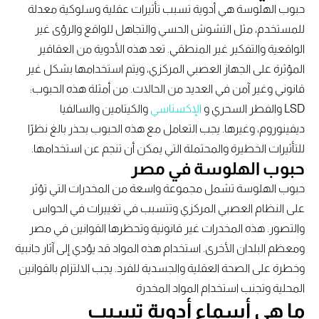
حبوب الهلوسة هي أدوية تسبب تأثيرات عقلية وسلوكية معدلة
للمستخدم، مثل التشوش الحسي والتجاهل للواقع والرؤى غير
الواقعية والتفكير غير المنطقي. تعد هذه الأدوية من العقاقير
المؤثرة على الجهاز العصبي المركزي، ويتم استخدامها بشكل غير
قانوني وغير آمن في العديد من الحالات. من أمثلة هذه الحبوب:
LSD والفطر السحري و
الإكستاسي
والكيتامين والسالفيا
ديفينوروم، وغيرها. يجب التعامل مع هذه الحبوب بحذر بالغ نظرًا
للتأثيرات الخطيرة والمحتملة التي يمكن أن تنجم عن استخدامها.
حبوب الهلوسة في مصر
حبوب الهلوسة تشمل مجموعة واسعة من المخدرات التي تؤثر
على النظام العصبي المركزي وتتسبب في تغييرات في الحواس
والتصور. هذه المخدرات غير قانونية وتحظرها القوانين في مصر
ومعظم البلدان الأخرى. استخدام هذه المواد قد يؤدي إلى آثار جانبية
وخطرة على الصحة العقلية والجسدية للفرد. يجب الالتزام بالقوانين
المحلية وتجنب استخدام المواد المخدرة
ما هي أسماء أدوية تسبب