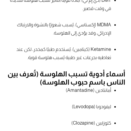
DMT (دي إم تي): مادة قوية التأثير تُسبب هلوسة شديدة
في وقت قصير.
MDMA (إكستاسي): يُسبب شعورًا بالنشوة والارتباك
الإدراكي، وقد يؤدي إلى الهلوسة.
Ketamine (كيتامين): يُستخدم طبيًا كمخدر، لكن عند
تعاطيه بجرعات غير طبية يُسبب هلوسة قوية.
أسماء أدوية تسبب الهلوسة (تُعرف بين
الناس باسم حبوب الهلوسة)
أمانتادين (Amantadine)
ليفودوبا (Levodopa)
كلوزابين (Clozapine)