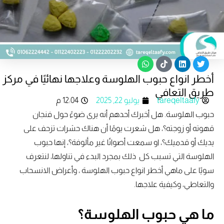
W
T
L
T
h
i
i
w
أخطر انواع حبوب الهلوسة وعلاجها نهائيًا في مركز
a
k
n
i
t
t
k
t
طريق التعافي
s
o
e
t
tareqeltaafy
يوليو 22, 2025
12:04 م
a
k
d
e
p
i
r
حبوب الهلوسة. هل أخبرك أحدهم أنه يرى ضوءً حول فنجان
p
n
قهوته أو زوجته؟، هل شعرت يومًا أن هناك حشرات تزحف على
يديك أو قدميك؟، او سمعت أصواتًا غير مألوفة؟، إنها حبوب
الهلوسة التي تسبب كل ذلك بمجرد البدء في تناولها، لنتعرف
سويًا على ماهي أخطر انواع حبوب الهلوسة ، وأعراض الانسحاب
والتعاطي، وكيفية علاجها.
ما هي حبوب الهلوسة؟