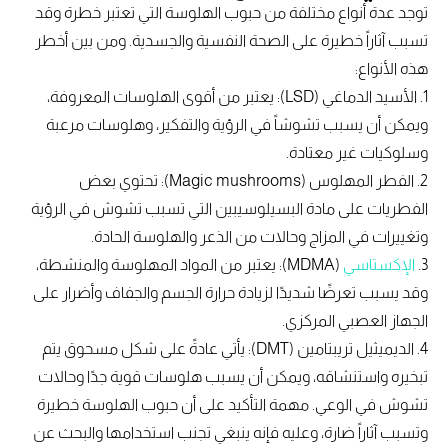
توجد عدة أنواع مختلفة من حبوب الهلوسة التي تعتبر خطرة وقد
تسبب آثاراً خطيرة على الصحة النفسية والجسدية. ومن بين أخطر
هذه الأنواع:
1. الأسيد الدماغي (LSD): يعتبر من أقوى الهلوسات المعروفة،
ويمكن أن يسبب تشوشاً في الرؤية والتفكير، وهلوسات مرعبة
وسلوكيات غير معتادة.
2. الفطر المهلوس (Magic mushrooms): تحتوي بعض
الفطريات على مادة البسيلوسيبين التي تسبب تشوش في الرؤية
وتغييرات في المزاج وحالات من الذعر والهلوسة الحادة.
3.
الإكستاسي
(MDMA): يعتبر من المواد المهلوسة والمنشطة،
وقد يسبب تعرضًا شديدًا لزيادة حرارة الجسم والجفاف وأضرار على
الجهاز العصبي المركزي.
4. الديميثيل تريبتامين (DMT): يأتي عادةً على شكل مسحوق يتم
تبخيره واستنشاقه، ويمكن أن يسبب هلوسات قوية جدًا وحالات
تشوش في الوعي. مهمة التأكيد على أن حبوب الهلوسة خطيرة
وتسبب آثاراً ضارة، وعليه فإنه ينبغي تجنب استخدامها والبحث عن